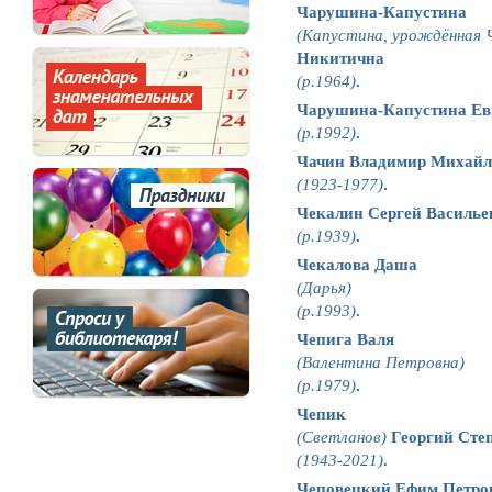
Чарушина-Капустина
(Капустина, урождённая 
Никитична
(р.1964)
.
Чарушина-Капустина Ев
(р.1992)
.
Чачин Владимир Михайл
(1923-1977)
.
Чекалин Сергей Василье
(р.1939)
.
Чекалова Даша
(Дарья)
(р.1993)
.
Чепига Валя
(Валентина Петровна)
(р.1979)
.
Чепик
(Светланов)
Георгий Сте
(1943-2021)
.
Чеповецкий Ефим Петро