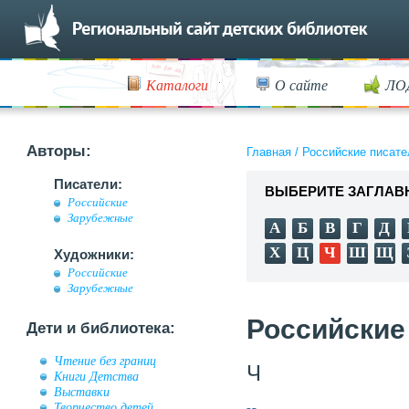
Каталоги
О сайте
ЛО
Авторы:
Главная
/
Российские писате
Писатели:
ВЫБЕРИТЕ ЗАГЛАВ
Российские
Зарубежные
А
Б
В
Г
Д
Х
Ц
Ч
Ш
Щ
Художники:
Российские
Зарубежные
Российские
Дети и библиотека:
Чтение без границ
Ч
Книги Детства
Выставки
Творчество детей