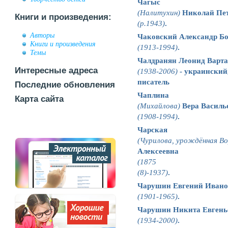
Чагыс
(Налитухин)
Николай Пе
Книги и произведения:
(р.1943)
.
Авторы
Чаковский Александр Б
Книги и произведения
(1913-1994)
.
Темы
Чалдранян Леонид Варт
Интересные адреса
(1938-2006)
- украинский
писатель
Последние обновления
Чаплина
Карта сайта
(Михайлова)
Вера Василь
(1908-1994)
.
Чарская
(Чурилова, урождённая Во
Алексеевна
(1875
(8)
-1937)
.
Чарушин Евгений Ивано
(1901-1965)
.
Чарушин Никита Евгень
(1934-2000)
.