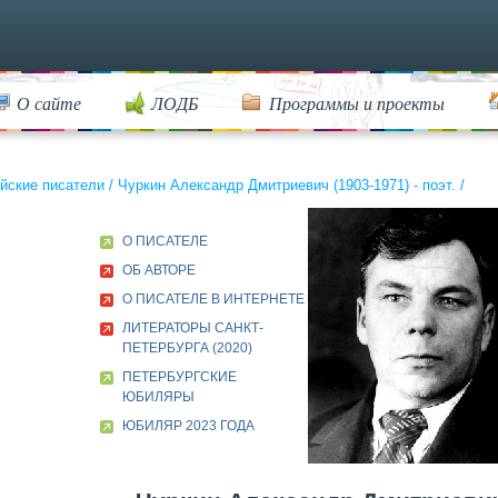
О сайте
ЛОДБ
Программы и проекты
йские писатели
/
Чуркин Александр Дмитриевич (1903-1971) - поэт.
/
О ПИСАТЕЛЕ
ОБ АВТОРЕ
О ПИСАТЕЛЕ В ИНТЕРНЕТЕ
ЛИТЕРАТОРЫ САНКТ-
ПЕТЕРБУРГА (2020)
ПЕТЕРБУРГСКИЕ
ЮБИЛЯРЫ
ЮБИЛЯР 2023 ГОДА