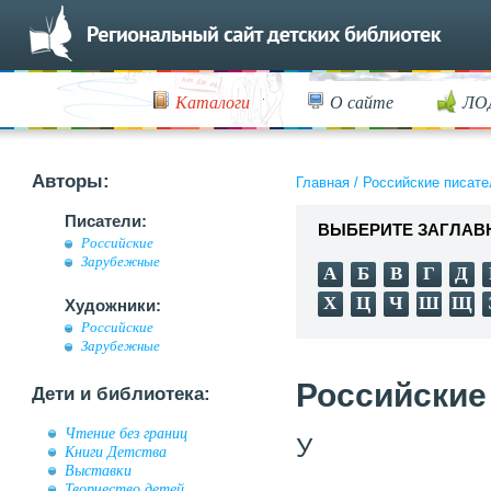
Каталоги
О сайте
ЛО
Авторы:
Главная
/
Российские писате
Писатели:
ВЫБЕРИТЕ ЗАГЛАВ
Российские
Зарубежные
А
Б
В
Г
Д
Х
Ц
Ч
Ш
Щ
Художники:
Российские
Зарубежные
Российские
Дети и библиотека:
Чтение без границ
У
Книги Детства
Выставки
Творчество детей