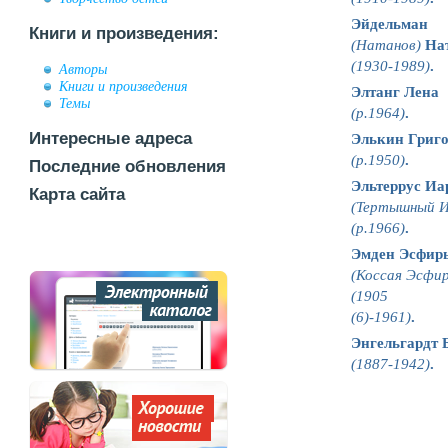
Эйдельман
Книги и произведения:
(Натанов)
Нат
(1930-1989)
.
Авторы
Книги и произведения
Элтанг Лена
Темы
(р.1964)
.
Интересные адреса
Элькин Григ
(р.1950)
.
Последние обновления
Эльтеррус Иа
Карта сайта
(Тертышный И
(р.1966)
.
Эмден Эсфир
(Коссая Эсфи
(1905
(6)
-1961)
.
Энгельгардт 
(1887-1942)
.