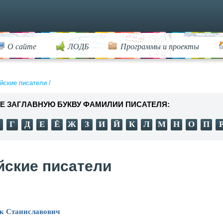
О сайте
ЛОДБ
Программы и проекты
йские писатели
/
Е ЗАГЛАВНУЮ БУКВУ ФАМИЛИИ ПИСАТЕЛЯ:
Г
Д
Е
Ё
Ж
З
И
Й
К
Л
М
Н
О
П
йские писатели
к Станиславович