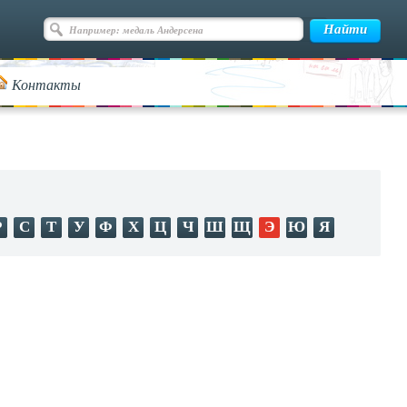
Контакты
Р
С
Т
У
Ф
Х
Ц
Ч
Ш
Щ
Э
Ю
Я