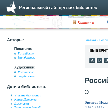
Каталоги
Авторы:
Главная
/
Росси
Писатели:
ВЫБЕРИТ
Российские
Зарубежные
А
Б
В
Художники:
Российские
Зарубежные
Росси
Дети и библиотека:
Э
Чтение без границ
Книги Детства
Эвентов Исаа
Выставки
(1910-1989)
.
Творчество детей