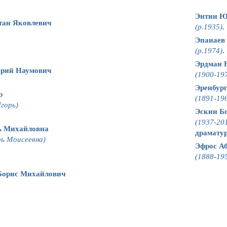
Энтин Ю
ан Яковлевич
(р.1935)
.
Эпанаев
(р.1974)
.
Эрдман 
орий Наумович
(1900-19
Эренбур
р
(1891-19
горь)
Эскин Б
(1937-20
ь Михайловна
драмату
рь Моисеевна)
Эфрос А
(1888-19
Борис Михайлович