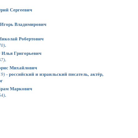
рий Сергеевич
 Игорь Владимирович
Николай Робертович
70)
.
г Илья Григорьевич
67)
.
орис Михайлович
19)
- российский и израильский писатель, актёр,
рг
брам Маркович
54)
.