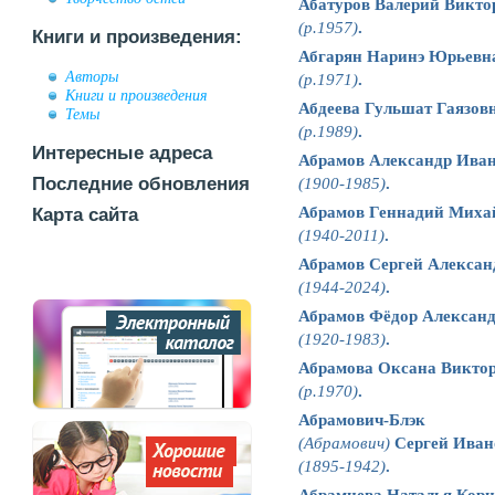
Абатуров Валерий Викто
(р.1957)
.
Книги и произведения:
Абгарян Наринэ Юрьевн
Авторы
(р.1971)
.
Книги и произведения
Абдеева Гульшат Гаязов
Темы
(р.1989)
.
Интересные адреса
Абрамов Александр Ива
Последние обновления
(1900-1985)
.
Абрамов Геннадий Миха
Карта сайта
(1940-2011)
.
Абрамов Сергей Алексан
(1944-2024)
.
Абрамов Фёдор Алексан
(1920-1983)
.
Абрамова Оксана Викто
(р.1970)
.
Абрамович-Блэк
(Абрамович)
Сергей Иван
(1895-1942)
.
Абрамцева Наталья Корн