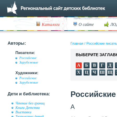
Каталоги
О сайте
ЛО
Авторы:
Главная
/
Российские писате
Писатели:
ВЫБЕРИТЕ ЗАГЛАВ
Российские
Зарубежные
А
Б
В
Г
Д
Х
Ц
Ч
Ш
Щ
Художники:
Российские
Зарубежные
Российские
Дети и библиотека:
Чтение без границ
А
Книги Детства
Выставки
Творчество детей