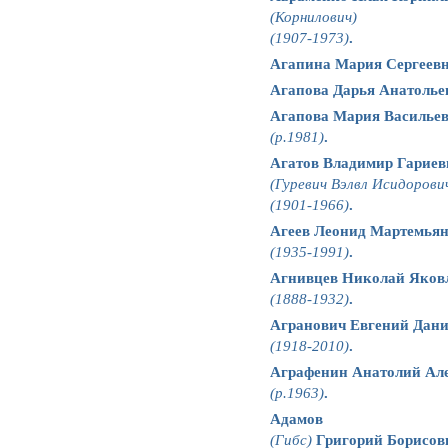
(Корнилович)
(1907-1973)
.
Агапина Мария Сергеевн
Агапова Дарья Анатолье
Агапова Мария Василье
(р.1981)
.
Агатов Владимир Гариев
(Гуревич Вэлвл Исидорови
(1901-1966)
.
Агеев Леонид Мартемья
(1935-1991)
.
Агнивцев Николай Яков
(1888-1932)
.
Агранович Евгений Дан
(1918-2010)
.
Аграфенин Анатолий Ал
(р.1963)
.
Адамов
(Гибс)
Григорий Борисов