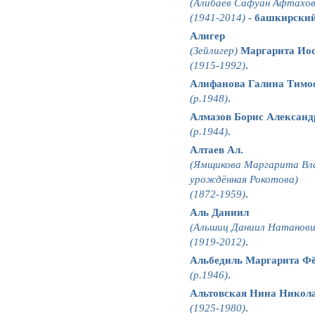
(Алибаев Сафуан Афтахов
(1941-2014)
- башкирский
Алигер
(Зейлигер)
Маргарита Ио
(1915-1992)
.
Алифанова Галина Тимо
(р.1948)
.
Алмазов Борис Александ
(р.1944)
.
Алтаев Ал.
(Ямщикова Маргарита Вл
урождённая Рокотова)
(1872-1959)
.
Аль Даниил
(Альшиц Даниил Натанови
(1919-2012)
.
Альбедиль Маргарита Ф
(р.1946)
.
Альтовская Нина Никол
(1925-1980)
.