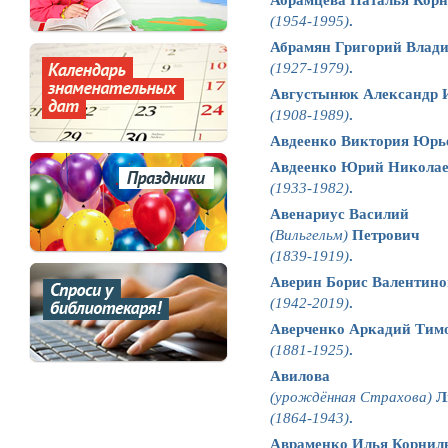
(1954-1995)
.
Абрамян Григорий Влад
(1927-1979)
.
Августынюк Александр 
(1908-1989)
.
Авдеенко Виктория Юрь
Авдеенко Юрий Никола
(1933-1982)
.
Авенариус Василий
(Вильгельм)
Петрович
(1839-1919)
.
Аверин Борис Валентино
(1942-2019)
.
Аверченко Аркадий Тим
(1881-1925)
.
Авилова
(урождённая Страхова)
Л
(1864-1943)
.
Авраменко Илья Корнил