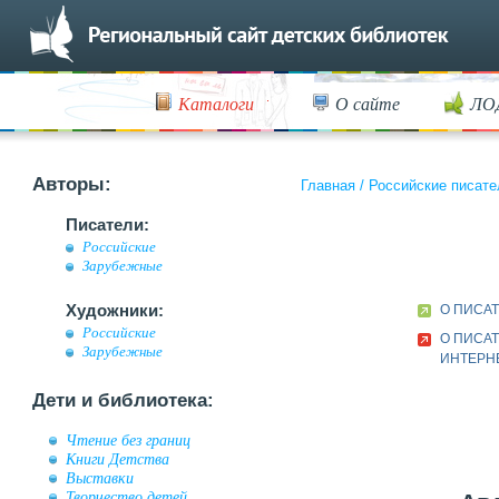
Каталоги
О сайте
ЛО
Авторы:
Главная
/
Российские писате
Писатели:
Российские
Зарубежные
Художники:
О ПИСА
Российские
О ПИСАТ
Зарубежные
ИНТЕРН
Дети и библиотека:
Чтение без границ
Книги Детства
Выставки
Творчество детей