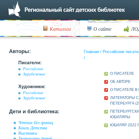
Каталоги
О сайте
ЛО
Авторы:
Главная
/
Российские писате
/
Писатели:
Российские
О ПИСАТЕЛЕ
Зарубежные
ОБ АВТОРЕ
Художники:
О ПИСАТЕЛЕ В
Российские
ЛИТЕРАТОРЫ С
Зарубежные
ПЕТЕРБУРГА (2
Дети и библиотека:
ПЕТЕРБУРГСК
ЮБИЛЯРЫ
Чтение без границ
ЮБИЛЯР 2022 
Книги Детства
Выставки
Творчество детей