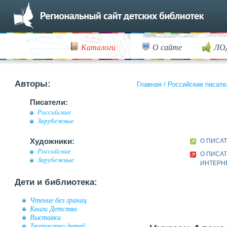
Каталоги
О сайте
ЛО
Авторы:
Главная
/
Российские писате
Писатели:
Российские
Зарубежные
Художники:
О ПИСА
Российские
О ПИСАТ
Зарубежные
ИНТЕРН
Дети и библиотека:
Чтение без границ
Книги Детства
Выставки
Творчество детей