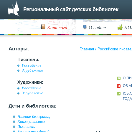
Каталоги
О сайте
ЛО
Авторы:
Главная
/
Российские писате
Писатели:
Российские
Зарубежные
О ПИ
Художники:
ОБ А
Российские
Зарубежные
ЮБИЛ
ГОДА
Дети и библиотека:
Чтение без границ
Книги Детства
Выставки
Творчество детей