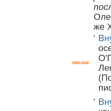
пос
Оле
же 
Вн
ос
О'
1950-2000
Лен
(П
пи
Вн