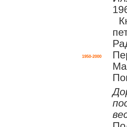
196
К
пе
Ра
Пе
1950-2000
Ма
По
До
по
ве
По