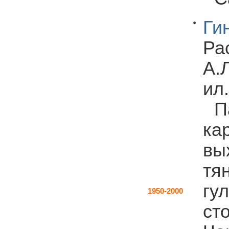
Ги
Ра
А.Л
ил
П
ка
вы
тя
гу
1950-2000
ст