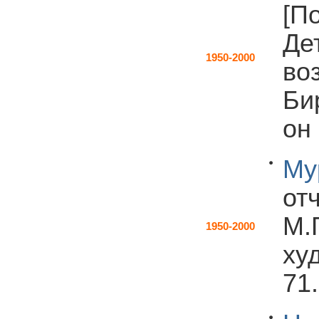
[По
Де
1950-2000
во
Би
он
Му
от
М.
1950-2000
худ
71