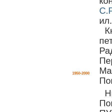
ко
С.
ил.
К
пе
Ра
Пе
Ма
1950-2000
По
Н
По