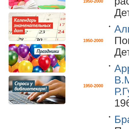
ра
1950-2000
Дет
Ал
По
1950-2000
Дет
Ар
В.
1950-2000
Р.
196
Бр