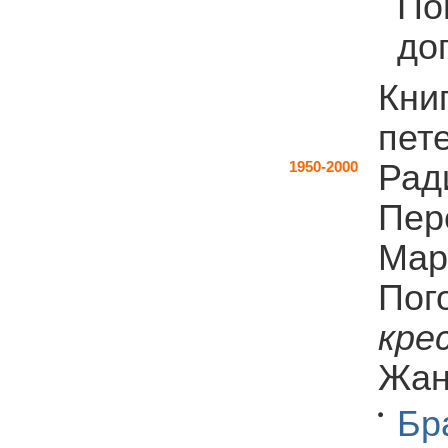
По
доп
Кни
пет
Рад
1950-2000
Пер
Мар
Пог
кре
Жан
Бр