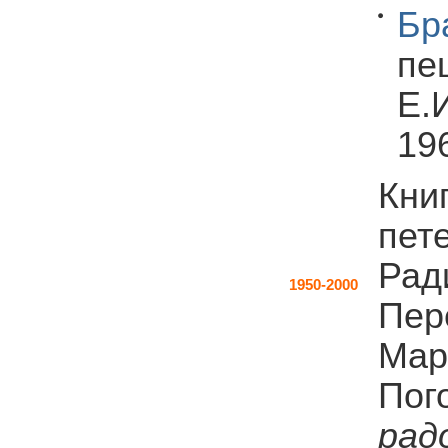
Бр
пе
Е.И
196
Кни
пет
Рад
1950-2000
Пер
Мар
Пог
рад