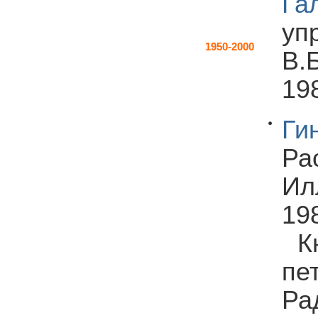
Га
уп
1950-2000
В.Б
198
Ги
Ра
Ил
198
К
пе
Ра