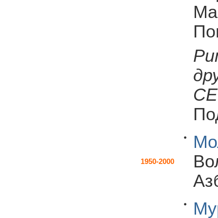
Ма
По
Ри
др
СЕ
По
Мо
Во
1950-2000
Аз
Му