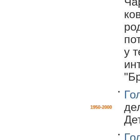
Ча
ко
ро
по
у т
ин
"Б
Го
дел
1950-2000
Дет
Го