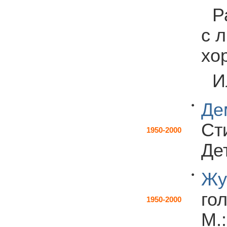
Р
с 
хо
И
Де
Ст
1950-2000
Дет
Жу
го
1950-2000
М.: