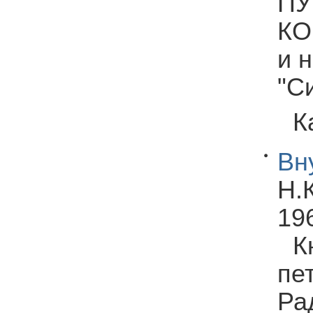
ПУ
КО
и 
"С
К
Вн
Н.К
196
К
пе
Ра