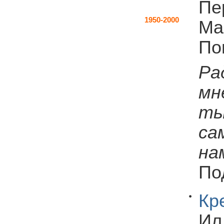
Пе
1950-2000
Ма
По
Ра
мн
ты
са
на
По
Кр
Ил