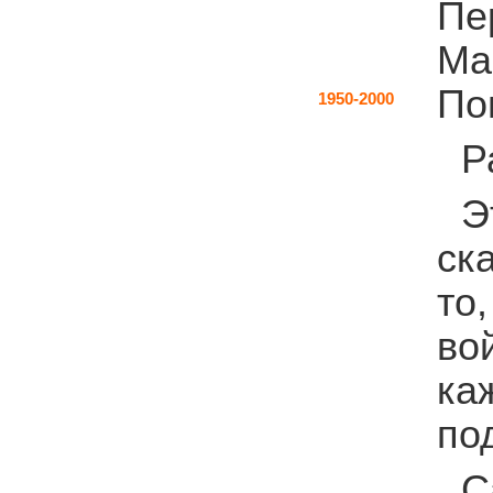
Пе
Ма
По
1950-2000
Р
Э
ск
то
во
ка
по
С