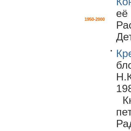
Ко
её
1950-2000
Ра
Дет
Кр
бл
Н.К
198
К
пе
Ра