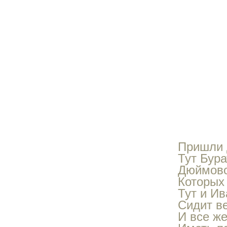
Пришли д
Тут Бура
Дюймово
Которых 
Тут и И
Сидит ве
И все ж