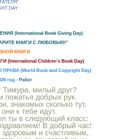
ТАТЕЛЯ"
GHT DAY
(International Book Giving Day)
АРИТЕ КНИГИ С ЛЮБОВЬЮ!"
АВНОЙ КНИГИ
nternational Children's Book Day)
АВА (World Book and Copyright Day)
26 год -
Рабат
 Тимура, милый друг?
 пожатья добрых рук.
и, знакомых сколько тут,
 они к тебе идут.
л ты в следующий класс:
оздравляем! В добрый час!
 здоровым и счастливым,