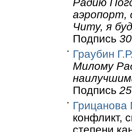
Радию Пого
аэропорт, 
Читу, я бу
Подпись
30
Граубин Г.Р
Милому Ра
наилучшими
Подпись
25
Грицанова 
конфликт, 
степени кан