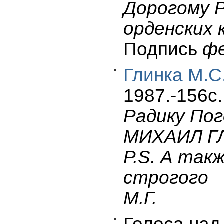
Дорогому Р
орденских 
Подпись
фе
Глинка М.С
1987.-156c.
Радику Пог
МИХАИЛ ГЛ
Р.S. А так
строгого
М.Г.