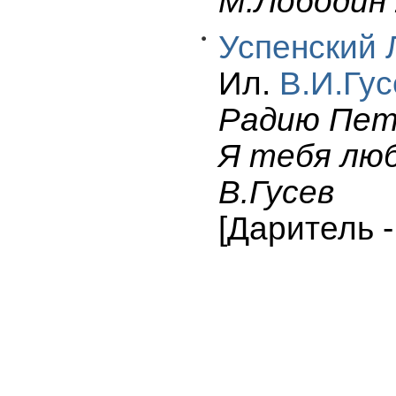
М.Лободин 
Успенский 
Ил.
В.И.Гус
Радию Петр
Я тебя лю
В.Гусев
[Даритель 