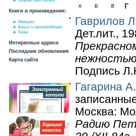
Творчество детей
Г
А
Б
В
Книги и произведения:
Гаврилов Л
Авторы
Книги и произведения
Дет.лит., 19
Темы
Интересные адреса
Прекрасно
Последние обновления
нежность
Карта сайта
Подпись Л
Гагарина А.
записанные
Москва: Мол
Радию Петр