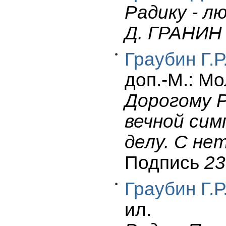
Радику - л
Д. ГРАНИН 
Граубин Г.Р
доп.-М.: Мо
Дорогому Р
вечной сим
делу. С не
Подпись
23
Граубин Г.Р
ил.