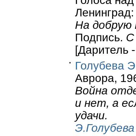
Голоса над 
Ленинград: 
На добрую 
Подпись.
С
[Даритель 
Голубева Э
Аврора, 196
Война отде
и нет, а е
удачи.
Э.Голубева