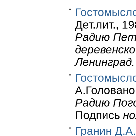
Гостомысло
Дет.лит., 19
Радию Петр
деревенско
Ленинград.
Гостомысло
А.Голованов
Радию Пого
Подпись
но
Гранин Д.А.