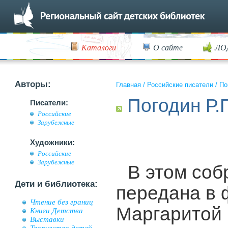
Каталоги
О сайте
ЛО
Авторы:
Главная
/
Российские писатели
/
По
Погодин Р.
Писатели:
Российские
Зарубежные
Художники:
Российские
Зарубежные
В этом соб
Дети и библиотека:
передана в 
Чтение без границ
Маргаритой 
Книги Детства
Выставки