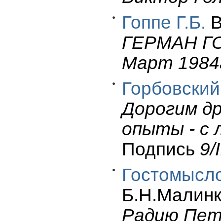
Гоппе Г.Б.
В
ГЕРМАН ГО
Март 1984
Горбовский 
Дорогим др
опыты - с 
Подпись
9/I
Гостомысло
Б.Н.Малинко
Радию Петр