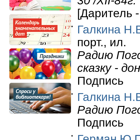
30 /ХII-84г
[Даритель 
Галкина Н.
порт., ил.
Радию Пог
сказку - до
Подпись
Галкина Н.
Радию Пого
Подпись
Герман Ю.П