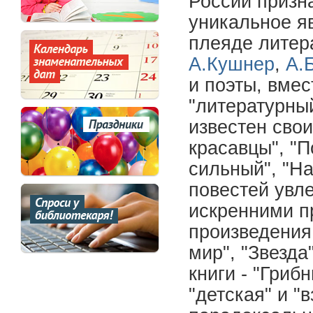
России призна
уникальное я
плеяде литер
А.Кушнер
,
А.
и поэты, вмес
"литературный
известен сво
красавцы", "
сильный", "На
повестей увл
искренними пр
произведения
мир", "Звезда
книги - "Гриб
"детская" и "