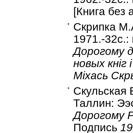
[Книга без 
Скрипка М.
1971.-32c.:
Дорогому д
новых кнiг
Мiхась Скры
Скульская Е
Таллин: Ээс
Дорогому Р
Подпись
19