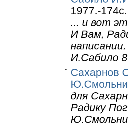
1977.-174c.
... и вот э
И Вам, Рад
написании.
И.Сабило 8.
Сахарнов С
Ю.Смольни
для Сахарнова
Радику Пог
Ю.Смольни