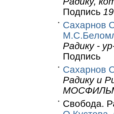
Радику, ко
Подпись
19
Сахарнов С
М.С.Белом
Радику - ур
Подпись
Сахарнов С
Радику и Р
МОСФИЛЬМ
Свобода. Р