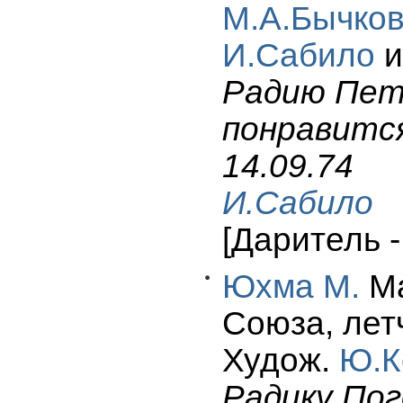
М.А.Бычко
И.Сабило
и
Радию Петр
понравится
14.09.74
И.Сабило
[Даритель 
Юхма М.
Ма
Союза, лет
Худож.
Ю.К
Радику Пог