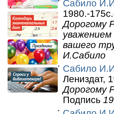
Сабило И.И
1980.-175c.
Дорогому Р
уважением 
вашего тру
И.Сабило
Сабило И.И
Лениздат, 1
Дорогому 
Подпись
19
Сабило И.И