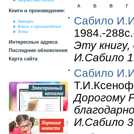
Творчество детей
А
Б
В
Г
Книги и произведения:
Сабило И.И
Авторы
Книги и произведения
1984.-288c.
Темы
Интересные адреса
Эту книгу, 
Последние обновления
И.Сабило 1
Карта сайта
Сабило И.И
Т.И.Ксенофо
Дорогому Р
благодарно
И.Сабило 3