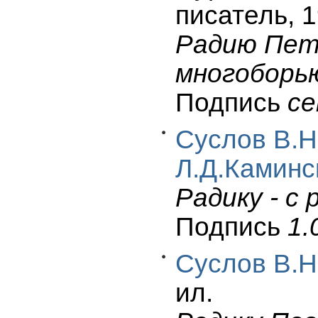
писатель, 1
Радию Пет
многоборью
Подпись
се
Суслов В.Н
Л.Д.Каминс
Радику - с
Подпись
1.
Суслов В.Н
ил.