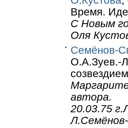
О.Кустова
,
Время. Идеи
С Новым го
Оля Кустов
Семёнов-Сп
О.А.Зуев.-
созвездием
Маргарите
автора.
20.03.75 г
Л.Семёнов