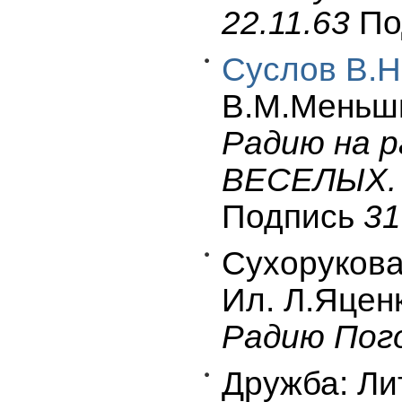
22.11.63
По
Суслов В.Н
В.М.Меньшик
Радию на 
ВЕСЕЛЫХ.
Подпись
31
Сухорукова
Ил. Л.Яценко
Радию Пого
Дружба: Лит