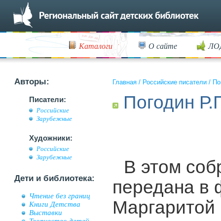
Каталоги
О сайте
ЛО
Авторы:
Главная
/
Российские писатели
/
По
Погодин Р.
Писатели:
Российские
Зарубежные
Художники:
Российские
Зарубежные
В этом соб
Дети и библиотека:
передана в 
Чтение без границ
Маргаритой 
Книги Детства
Выставки