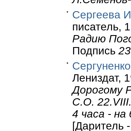
Сергеева И
писатель, 19
Радию Пого
Подпись
23
Сергуненко
Лениздат, 1
Дорогому Р
С.О. 22.VIII
4 часа - н
[Даритель -