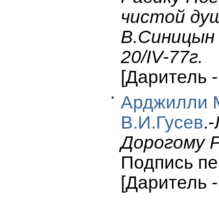
чистой ду
В.Синицын
20/IV-77г.
[Даритель 
Арджилли 
В.И.Гусев
.-
Дорогому Р
Подпись пе
[Даритель 