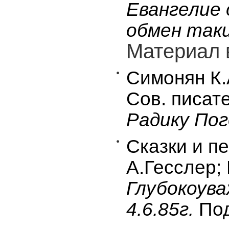
Евангелие 
обмен так
Материал 
Симонян К.
Сов. писате
Радику Пого
Сказки и п
А.Гесслер; 
Глубокоува
4.6.85г.
По