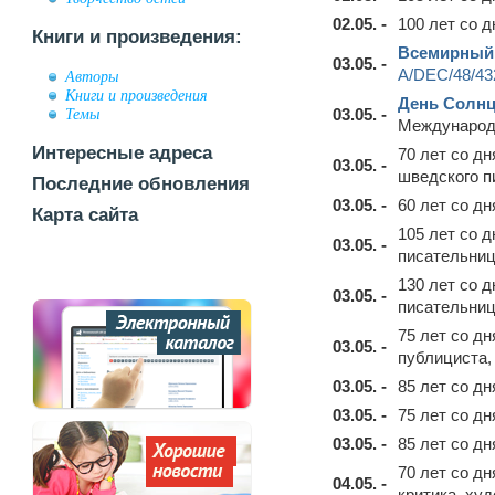
02.05. -
100 лет со 
Книги и произведения:
Всемирный
03.05. -
A/DEC/48/43
Авторы
Книги и произведения
День Солн
Темы
03.05. -
Международ
Интересные адреса
70 лет со д
03.05. -
шведского п
Последние обновления
03.05. -
60 лет со д
Карта сайта
105 лет со 
03.05. -
писательниц
130 лет со 
03.05. -
писательни
75 лет со д
03.05. -
публициста,
03.05. -
85 лет со д
03.05. -
75 лет со д
03.05. -
85 лет со д
70 лет со д
04.05. -
критика, ху