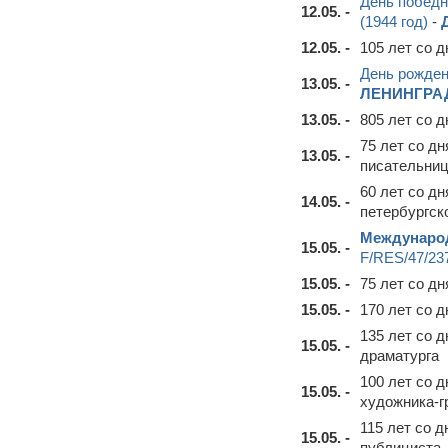
День победн
12.05. -
(1944 год)
-
12.05. -
105 лет со 
День рожден
13.05. -
ЛЕНИНГРА
13.05. -
805 лет со 
75 лет со д
13.05. -
писательниц
60 лет со д
14.05. -
петербургск
Междунаро
15.05. -
F/RES/47/23
15.05. -
75 лет со д
15.05. -
170 лет со 
135 лет со 
15.05. -
драматурга
100 лет со 
15.05. -
художника-г
115 лет со 
15.05. -
публициста