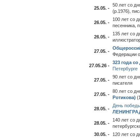
50 лет со д
25.05. -
(р.1976), пи
100 лет со 
26.05. -
песенника, 
135 лет со 
26.05. -
иллюстратор
Общероссий
27.05. -
Федерации о
323 года со
27.05.26 -
Петербурге
90 лет со д
27.05. -
писателя
80 лет со д
27.05. -
Ротикова)
(
День победы
28.05. -
ЛЕНИНГРА
140 лет со 
28.05. -
петербургск
30.05. -
120 лет со 