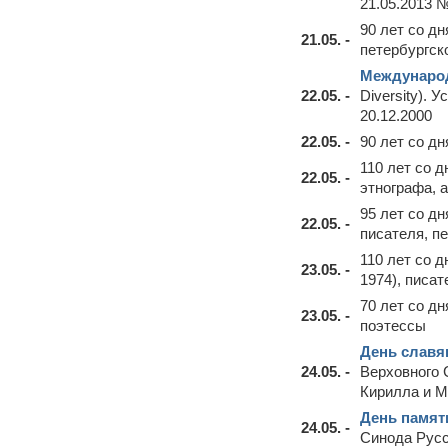
21.05.2013 
90 лет со д
21.05. -
петербургско
Международ
22.05. -
Diversity). 
20.12.2000
22.05. -
90 лет со д
110 лет со 
22.05. -
этнографа, 
95 лет со д
22.05. -
писателя, п
110 лет со 
23.05. -
1974), писа
70 лет со д
23.05. -
поэтессы
День славя
24.05. -
Верховного
Кирилла и 
День памят
24.05. -
Синода Русс