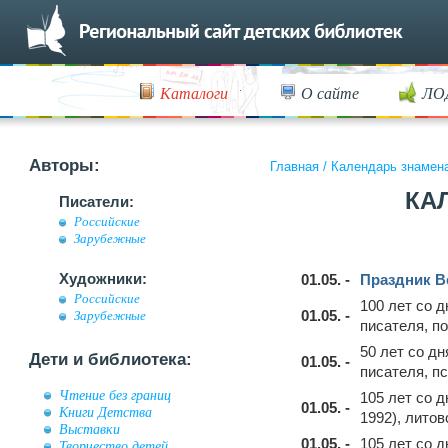
Каталоги
О сайте
ЛО
Авторы:
Главная
/
Календарь знамен
КА
Писатели:
Российские
Зарубежные
Художники:
01.05. -
Праздник В
Российские
100 лет со 
01.05. -
Зарубежные
писателя, п
50 лет со д
Дети и библиотека:
01.05. -
писателя, п
Чтение без границ
105 лет со 
01.05. -
Книги Детства
1992), литов
Выставки
01.05. -
105 лет со 
Творчество детей