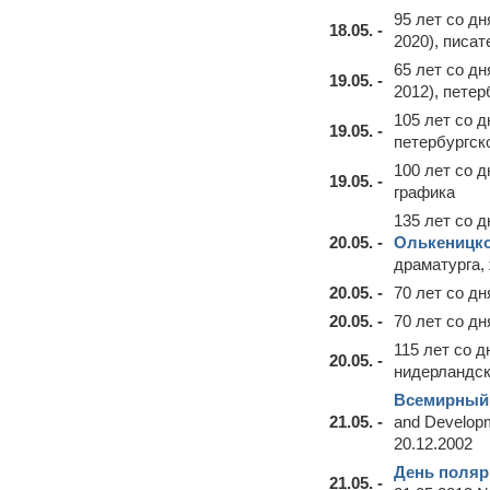
95 лет со д
18.05. -
2020), писат
65 лет со д
19.05. -
2012), петер
105 лет со 
19.05. -
петербургск
100 лет со 
19.05. -
графика
135 лет со 
20.05. -
Олькеницко
драматурга,
20.05. -
70 лет со д
20.05. -
70 лет со д
115 лет со 
20.05. -
нидерландс
Всемирный 
21.05. -
and Develop
20.12.2002
День поляр
21.05. -