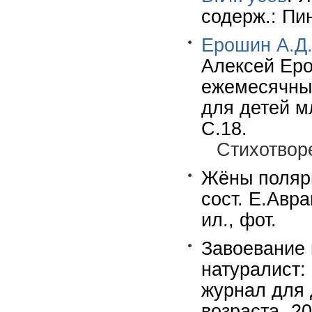
содерж.: Пи
Ерошин А.Д
Алексей Еро
ежемесячны
для детей м
С.18.
Стихотвор
Жёны полярн
сост. Е.Авра
ил., фот.
Завоевание
натуралист:
журнал для 
возраста.-2