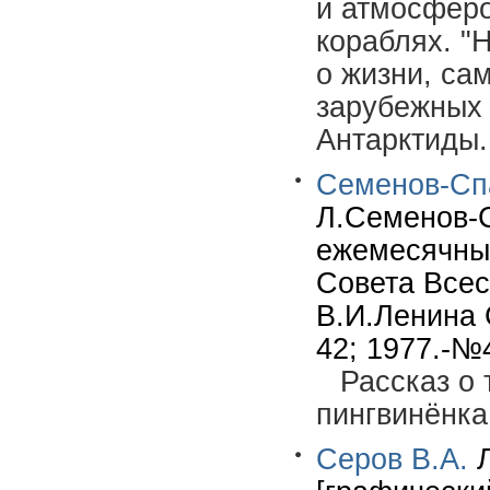
и атмосферо
кораблях. "
о жизни, са
зарубежных 
Антарктиды.
Семенов-Спа
Л.Семенов-С
ежемесячны
Совета Всес
В.И.Ленина 
42; 1977.-№4
Рассказ о
пингвинёнка
Серов В.А.
Л