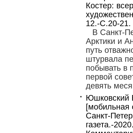
Костер: все
художествен
12.-С.20-21.
В Санкт-П
Арктики и А
путь отважн
штурвала пе
побывать в 
первой сове
девять мес
Юшковский В
[мобильная 
Санкт-Петер
газета.-2020