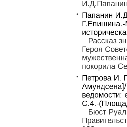
И.Д.Папанин
Папанин И.Д
Г.Епишина.-М
историческа
Рассказ з
Героя Совет
мужественна
покорила С
Петрова И. 
Амундсена]/
ведомости: 
С.4.-(Площа
Бюст Руал
Правительст