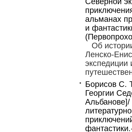
Северной эк
приключения
альманах пр
и фантастик
(Первопрохо
Об истори
Ленско-Енис
экспедиции 
путешестве
Борисов С. 
Георгии Сед
Альбанове]/
литературн
приключений
фантастики.