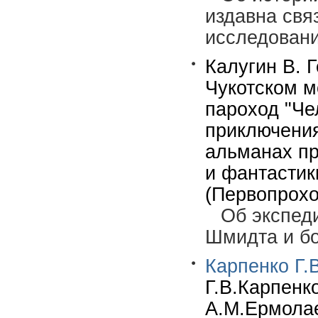
издавна свя
исследован
Калугин В. Г
Чукотском м
пароход "Че
приключения
альманах пр
и фантастик
(Первопрохо
Об экспед
Шмидта и бо
Карпенко Г.В
Г.В.Карпенко
А.М.Ермолаев