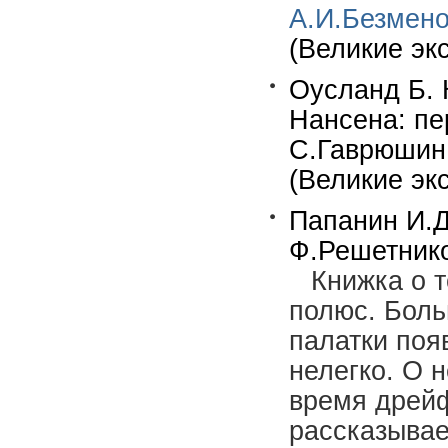
А.И.Безмен
(Великие эк
Оусланд Б. 
Нансена: пер
С.Гаврюшин.-
(Великие экс
Папанин И.Д
Ф.Решетников
Книжка о 
полюс. Боль
палатки поя
нелегко. О 
время дрейф
рассказывае