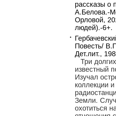
рассказы о 
А.Белова.-М
Орловой, 20
людей).-6+.
Гербачевски
Повесть/ В.
Дет.лит., 198
Три долгих
известный п
Изучал остр
коллекции и
радиостанци
Земли. Случ
охотиться н