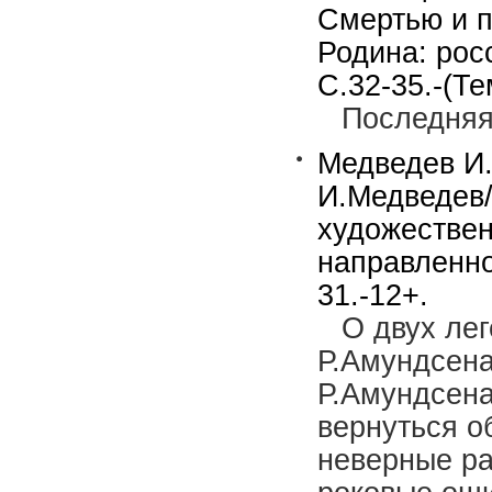
Смертью и п
Родина: рос
С.32-35.-(Те
Последняя
Медведев И.
И.Медведев/
художествен
направленно
31.-12+.
О двух ле
Р.Амундсена
Р.Амундсена
вернуться о
неверные ра