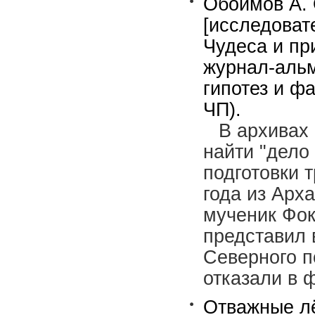
Обоимов А. 
[исследоват
Чудеса и пр
журнал-альм
гипотез и фа
ЧП).
В архивах
найти "дело
подготовки 
года из Арх
мученик Фок
представил
Северного п
отказали в 
Отважные лё