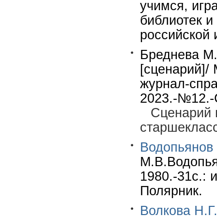
учимся, игр
библиотек и 
российской 
Бреднева М.
[сценарий]/
журнал-спра
2023.-№12.-С
Сценарий 
старшекласс
Водопьянов 
М.В.Водопьян
1980.-31с.: 
Полярник.
Волкова Н.Г