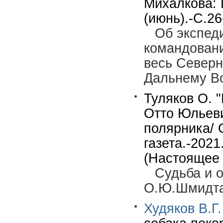
Михалкова: 
(июнь).-С.26
Об экспед
командовани
весь Северн
Дальнему Во
Туляков О. 
Отто Юльев
полярника/ 
газета.-2021
(Настоящее 
Судьба и 
О.Ю.Шмидта
Худяков В.Г.