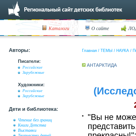
Каталоги
О сайте
ЛО
Авторы:
Главная
/
ТЕМЫ
/
НАУКА
/
П
Писатели:
АНТАРКТИДА
Российские
Зарубежные
Художники:
(Исслед
Российские
Зарубежные
Дети и библиотека:
"Вы не може
Чтение без границ
представить,
Книги Детства
Выставки
прекрасны!"
Творчество детей