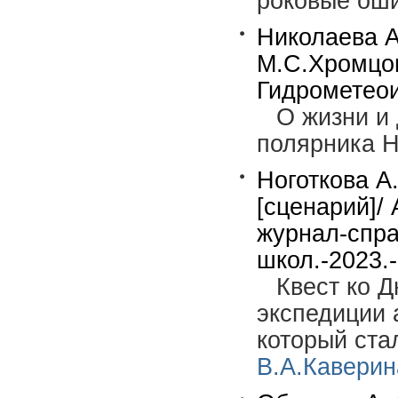
роковые оши
Николаева А
М.С.Хромцов
Гидрометеоиз
О жизни и 
полярника Н
Ноготкова А
[сценарий]/ 
журнал-спра
школ.-2023.-
Квест ко Д
экспедиции 
который ста
В.А.Каверин