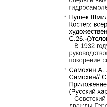
следы и выя
гидросамолё
Пушек Шмидт
Костер: все
художествен
С.26.-(Уголо
В 1932 го
руководство
покорение с
Самохин А. 
Самохин// С
Приложение к
(Русский хар
Советский
дважды Геро