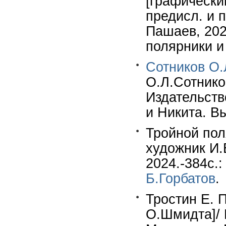
[графический
предисл. и 
Пашаев, 2021
полярники и 
Сотников О.
О.Л.Сотнико
Издательство
и Никита. Вы
Тройной пол
художник И.
2024.-384c.:
Б.Горбатов
.
Тростин Е. 
О.Шмидта]/ 