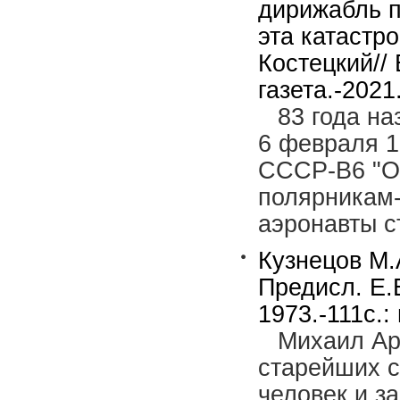
дирижабль п
эта катастр
Костецкий//
газета.-2021
83 года н
6 февраля 1
СССР-В6 "О
полярникам-
аэронавты с
Кузнецов М.
Предисл. Е.
1973.-111с.:
Михаил Арт
старейших с
человек и з