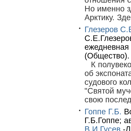
отношения с
Но именно з
Арктику. Зд
Глезеров С.
С.Е.Глезеро
ежедневная г
(Общество).
К полувек
об экспонат
судового ко
"Святой муч
свою после
Гоппе Г.Б.
Во
Г.Б.Гоппе; а
В.И.Гусев
.-