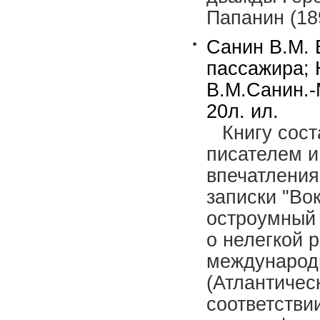
Папанин (18
Санин В.М. В
пассажира; 
В.М.Санин.-
20л. ил.
Книгу сос
писателем 
впечатления
записки "Вок
остроумный 
о нелегкой 
международ
(Атлантичес
соответстви