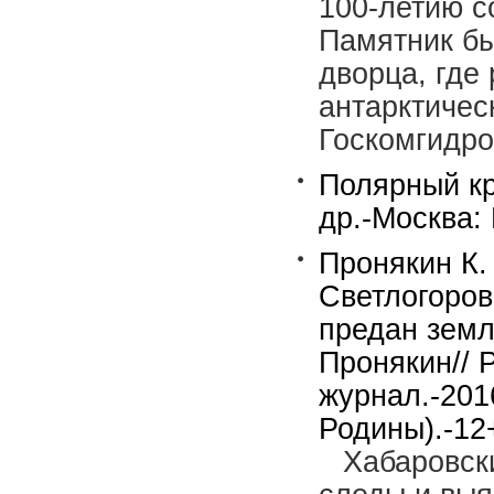
100-летию с
Памятник бы
дворца, где
антарктичес
Госкомгидр
Полярный кру
др.-Москва: 
Пронякин К.
Светлогоров
предан земл
Пронякин// 
журнал.-201
Родины).-12
Хабаровск