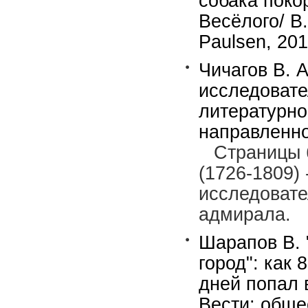
собака поко
Весёлого/ В
Paulsen, 201
Чичагов В. 
исследовате
литературно
направленно
Страницы 
(1726-1809)
исследовате
адмирала.
Шарапов В.
город": как 
дней попал 
Вести: обще