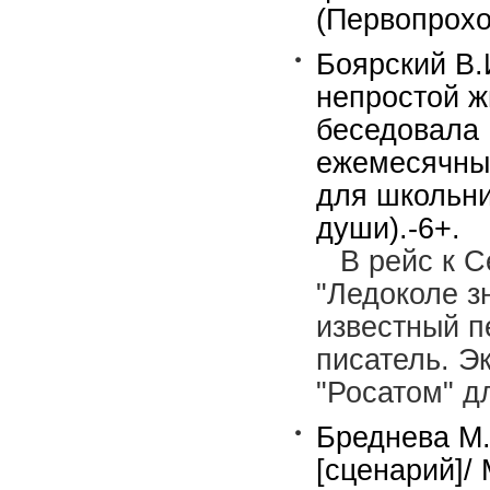
(Первопрохо
Боярский В.
непростой ж
беседовала 
ежемесячны
для школьни
души).-6+.
В рейс к 
"Ледоколе з
известный п
писатель. Э
"Росатом" д
Бреднева М.
[сценарий]/