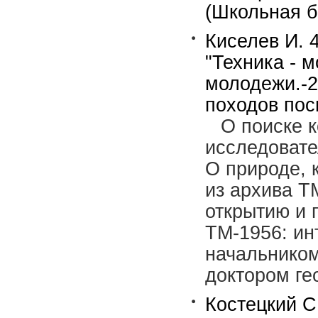
(Школьная б
Киселев И. 
"Техника - м
молодежи.-2
походов пос
О поиске к
исследовате
О природе, 
из архива Т
открытию и 
ТМ-1956: ин
начальником
доктором ге
Костецкий С