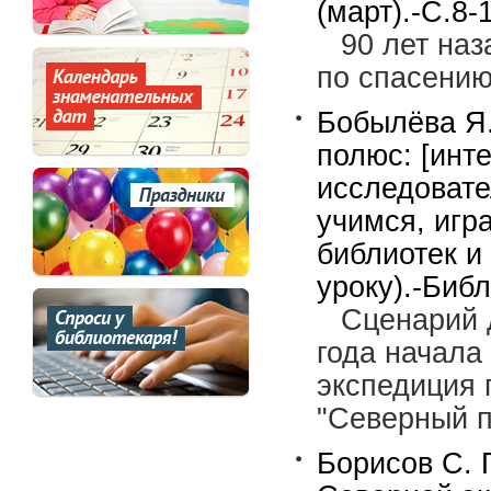
(март).-С.8-
90 лет наз
по спасению
Бобылёва Я
полюс: [инт
исследовате
учимся, игр
библиотек и
уроку).-Библ
Сценарий д
года начала
экспедиция
"Северный по
Борисов С. 