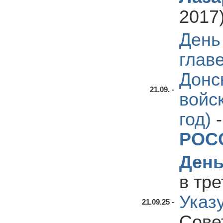
2017
День
глав
Донс
21.09. -
войс
год)
РОС
День
в тр
Указ
21.09.25 -
Сове