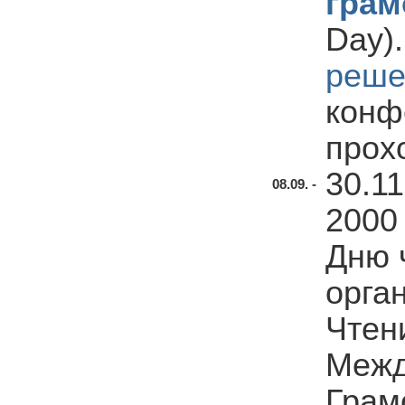
грам
Day)
реш
конф
прох
30.11
08.09. -
2000
Дню 
орга
Чтен
Межд
Грам