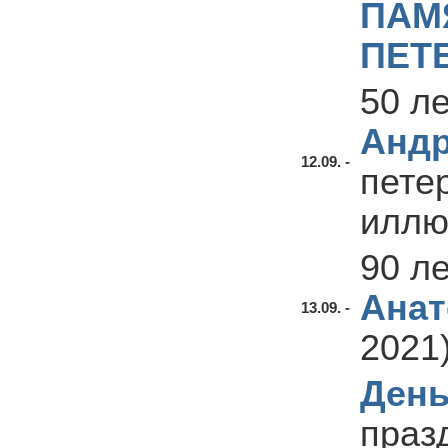
ПАМ
ПЕТ
50 л
Анд
12.09. -
пете
иллю
90 л
Анат
13.09. -
2021
День
праз