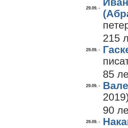
Иван
29.09. -
(Абр
пете
215 
Гаск
29.09. -
писа
85 л
Вале
29.09. -
2019
90 л
Нака
29.09. -