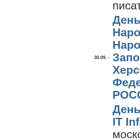
писа
День
Наро
Наро
Запо
30.09. -
Херс
Фед
РОС
День
IT In
моско