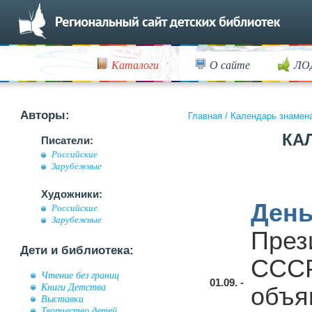
Каталоги
О сайте
ЛО
Авторы:
Главная
/
Календарь знамен
КА
Писатели:
Российские
Зарубежные
Художники:
День
Российские
Зарубежные
През
Дети и библиотека:
СССР
Чтение без границ
01.09. -
Книги Детства
объя
Выставки
Творчество детей