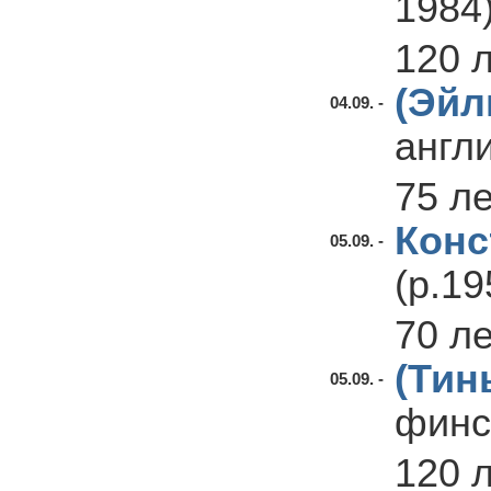
1984)
120 
(Эйл
04.09. -
англ
75 л
Конс
05.09. -
(р.19
70 л
(Тин
05.09. -
финс
120 