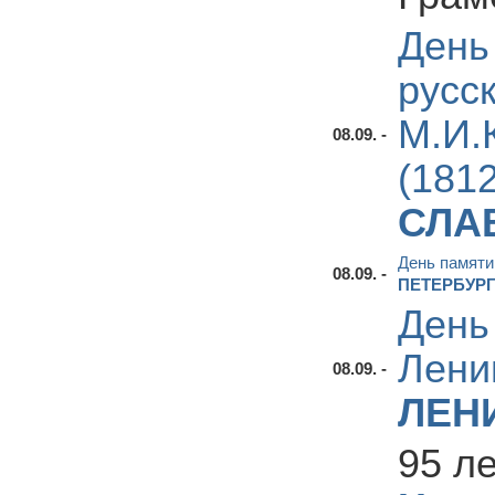
День
русс
М.И.
08.09. -
(1812
СЛА
День памяти
08.09. -
ПЕТЕРБУР
День
Лени
08.09. -
ЛЕН
95 л