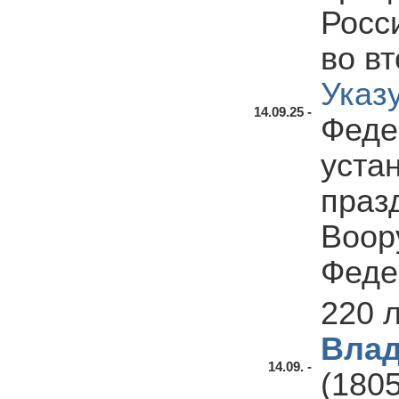
Росс
во в
Указ
14.09.25 -
Феде
уста
праз
Воор
Феде
220 
Влад
14.09. -
(1805