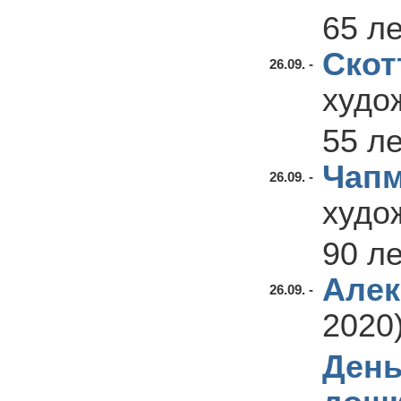
65 л
Скот
26.09. -
худо
55 л
Чап
26.09. -
худо
90 л
Алек
26.09. -
2020
День