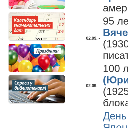
амер
95 л
Вяче
02.09. -
(1930
писа
100 
(Юри
02.09. -
(192
блок
День
Япон