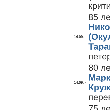
крит
85 л
Нико
(Оку
14.09. -
Тара
пете
80 л
Марк
14.09. -
Круж
пере
75 л