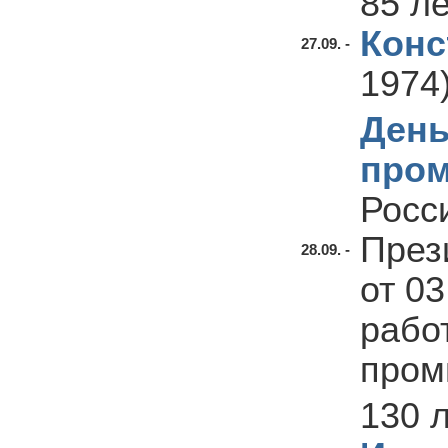
85 л
Конс
27.09. -
1974
День
про
Росс
През
28.09. -
от 0
рабо
пром
130 