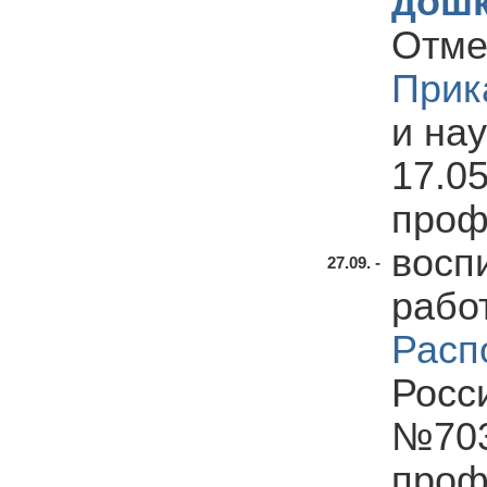
дошк
Отме
Прик
и на
17.0
проф
восп
27.09. -
рабо
Расп
Росс
№703
проф