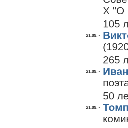
X "О
105 
Викт
21.09. -
(192
265 
Иван
21.09. -
поэт
50 л
Томп
21.09. -
коми