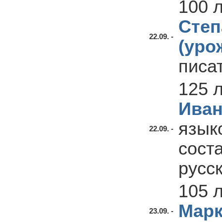
100 
Степ
22.09. -
(уро
писа
125 
Иван
язык
22.09. -
сост
русс
105 
Марк
23.09. -