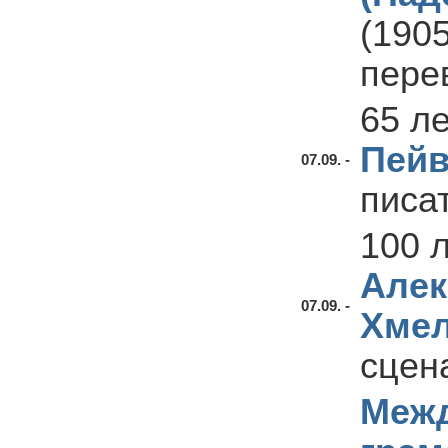
(190
пере
65 л
Пейв
07.09. -
писа
100 
Алек
07.09. -
Хмел
сцен
Меж