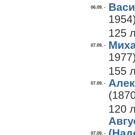
Васи
06.09. -
1954
125 
Миха
07.09. -
1977
155 
Алек
07.09. -
(1870
120 
Авгу
(На
07.09. -