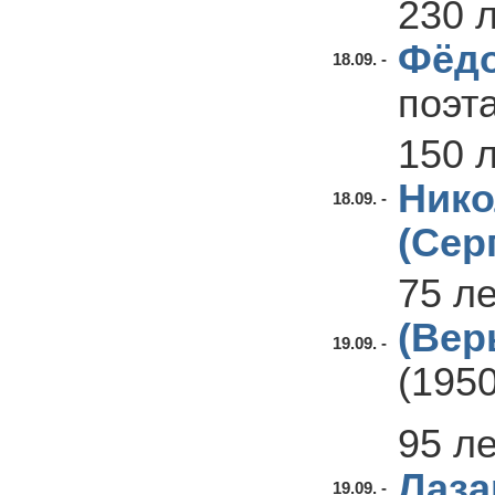
230 
Фёдо
18.09. -
поэт
150 
Нико
18.09. -
(Сер
75 л
(Вер
19.09. -
(1950
95 л
Лаза
19.09. -