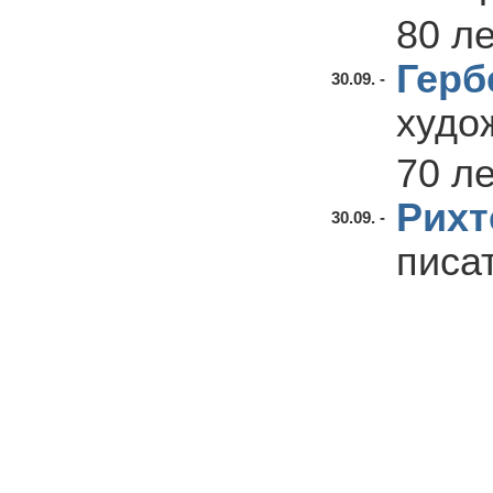
80 л
Герб
30.09. -
худо
70 л
Рихт
30.09. -
писа