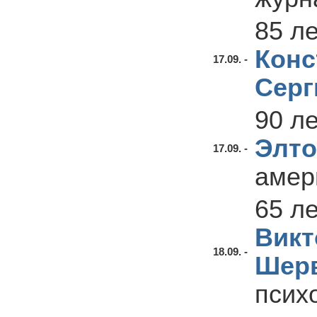
85 л
Конс
17.09. -
Серг
90 л
Элто
17.09. -
амер
65 л
Викт
18.09. -
Шерв
псих