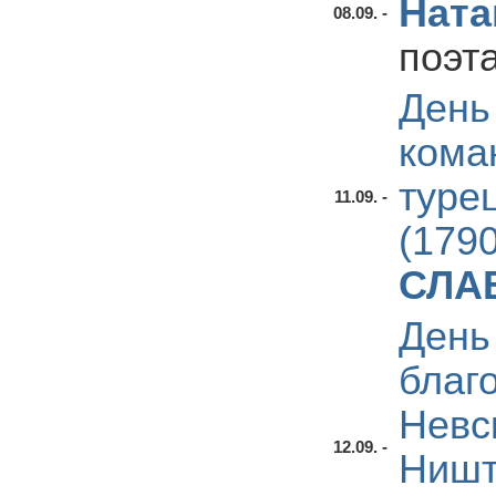
Ната
08.09. -
поэта
День
кома
туре
11.09. -
(1790
СЛА
День
благ
Невск
12.09. -
Ништ