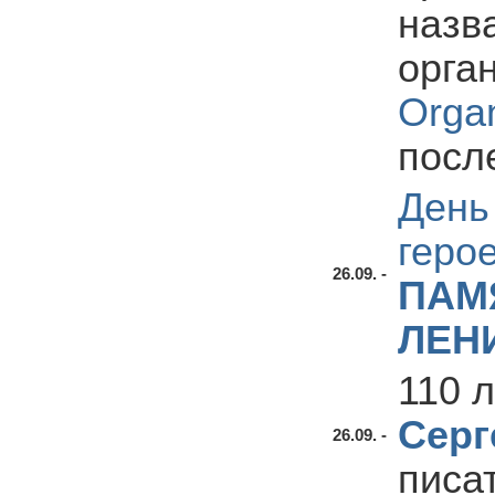
назв
орга
Organ
посл
День
геро
26.09. -
ПАМ
ЛЕН
110 
Серг
26.09. -
писа