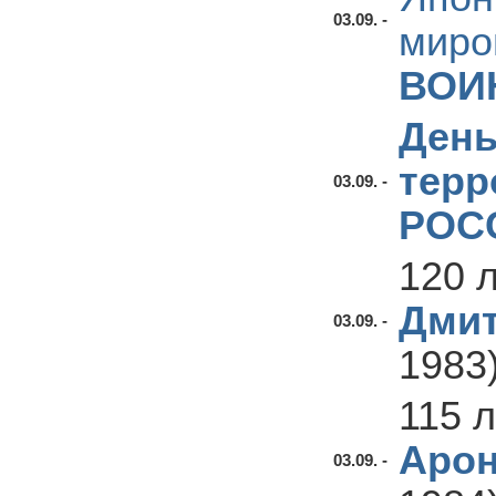
03.09. -
миро
ВОИ
День
терр
03.09. -
РОС
120 
Дмит
03.09. -
1983
115 
Арон
03.09. -