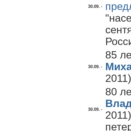
пред
30.09. -
"нас
сент
Росс
85 л
Миха
30.09. -
2011)
80 л
Влад
30.09. -
2011)
пете