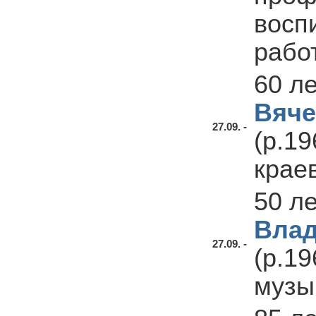
восп
рабо
60 л
Вяче
27.09. -
(р.19
крае
50 л
Вла
27.09. -
(р.19
музы