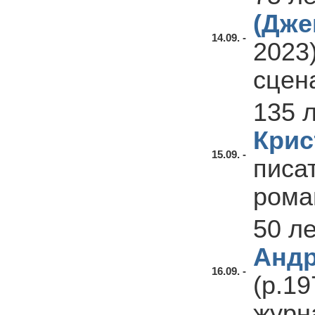
(Дже
14.09. -
2023)
сцен
135 
Крис
15.09. -
писа
рома
50 л
Андр
16.09. -
(р.19
журн