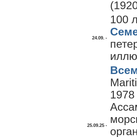
(1920
100 
Семе
24.09. -
пете
иллю
Всем
Marit
1978
Асса
морс
25.09.25 -
орга