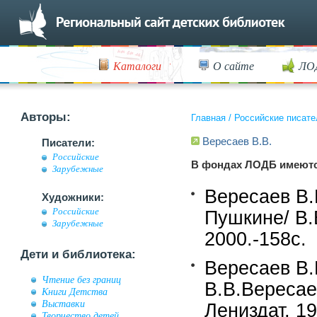
Каталоги
О сайте
ЛО
Авторы:
Главная
/
Российские писате
Вересаев В.В.
Писатели:
Российские
В фондах ЛОДБ имеютс
Зарубежные
Вересаев В.В
Художники:
Российские
Пушкине/ В.
Зарубежные
2000.-158c.
Дети и библиотека:
Вересаев В.
Чтение без границ
В.В.Вересае
Книги Детства
Выставки
Лениздат, 19
Творчество детей