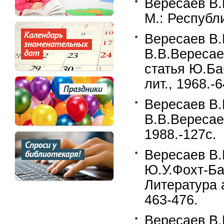
Вересаев В.
М.: Республи
Вересаев В.
В.В.Вересаев
статья Ю.Ба
лит., 1968.-
Вересаев В
В.В.Вересае
1988.-127c.
Вересаев В.
Ю.У.Фохт-Б
Литература а
463-476.
Вересаев В.