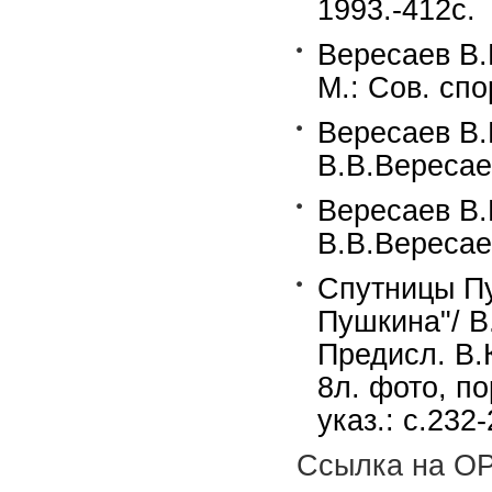
1993.-412c.
Вересаев В.
М.: Сов. спо
Вересаев В.В
В.В.Вересаев
Вересаев В.В
В.В.Вересае
Спутницы Пу
Пушкина"/ В
Предисл. В.
8л. фото, по
указ.: с.232-
Ссылка на OP