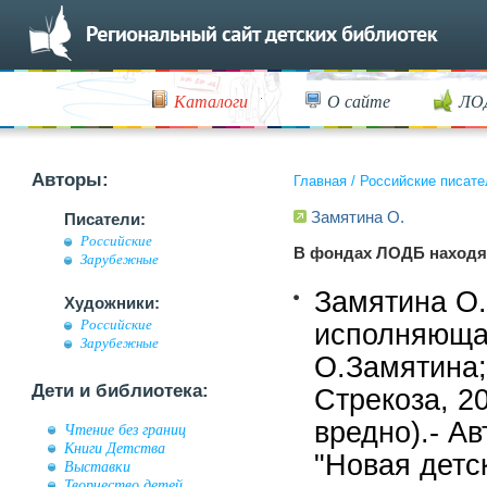
Каталоги
О сайте
ЛО
Авторы:
Главная
/
Российские писате
Замятина О.
Писатели:
Российские
В фондах ЛОДБ находя
Зарубежные
Замятина О.
Художники:
Российские
исполняющая
Зарубежные
О.Замятина;
Дети и библиотека:
Стрекоза, 20
вредно).- А
Чтение без границ
Книги Детства
"Новая детск
Выставки
Творчество детей