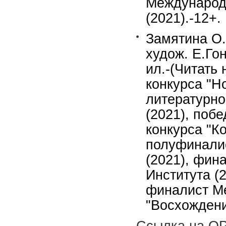
Международ
(2021).-12+.
Замятина О.
худож. Е.Гон
ил.-(Читать 
конкурса "Но
литературно
(2021), поб
конкурса "К
полуфиналис
(2021), фин
Института (
финалист М
"Восхождени