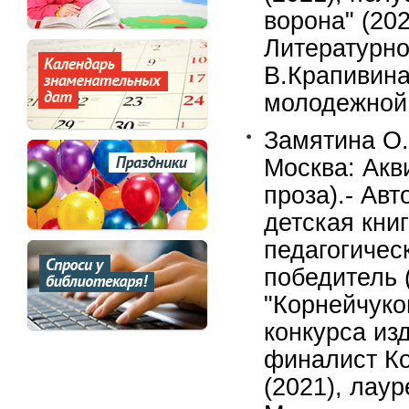
ворона" (20
Литературно
В.Крапивина
молодежной 
Замятина О.
Москва: Акв
проза).- Ав
детская книг
педагогическ
победитель 
"Корнейчуко
конкурса из
финалист Ко
(2021), лау