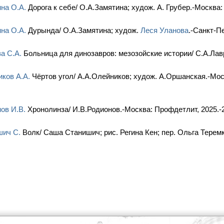
на О.А.
Дорога к себе/ О.А.Замятина; худож. А. Грубер.-Москва:
на О.А.
Дурында/ О.А.Замятина; худож.
Леся Уланова
.-Санкт-Пе
а С.А.
Больница для динозавров: мезозойские истории/ С.А.Лавр
ков А.А.
Чёртов угол/ А.А.Олейников; худож. А.Оршанская.-Мос
ов И.В.
Хронолинза/ И.В.Родионов.-Москва: Профдетлит, 2025.-
шич С.
Волк/ Саша Станишич; рис. Регина Кен; пер. Ольга Теремк