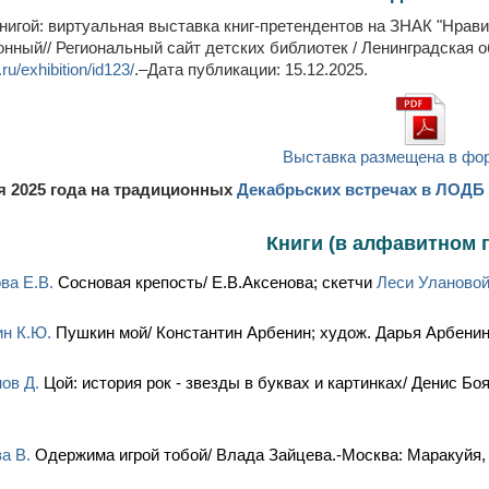
игой: виртуальная выставка книг-претендентов на ЗНАК "Нравит
онный// Региональный сайт детских библиотек / Ленинградская 
.ru/exhibition/id123/
.–Дата публикации: 15.12.2025.
Выставка размещена в фор
я 2025 года на традиционных
Декабрьских встречах в ЛОДБ
Книги (в алфавитном 
ва Е.В.
Сосновая крепость/ Е.В.Аксенова; скетчи
Леси Уланово
н К.Ю.
Пушкин мой/ Константин Арбенин; худож. Дарья Арбенина
ов Д.
Цой: история рок - звезды в буквах и картинках/ Денис Б
а В.
Одержима игрой тобой/ Влада Зайцева.-Москва: Маракуйя, 