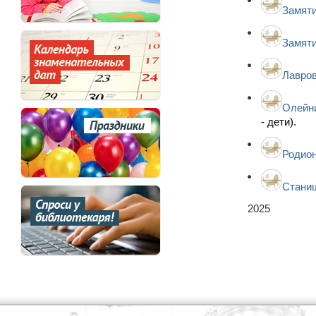
Замяти
Замяти
Лавров
Олейни
- дети).
Родион
Стани
2025