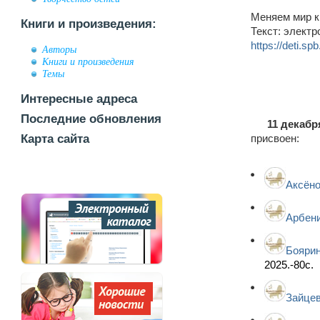
Меняем мир кн
Книги и произведения:
Текст: электр
https://deti.spb
Авторы
Книги и произведения
Темы
Интересные адреса
Последние обновления
11 декабр
Карта сайта
присвоен:
Аксёно
Арбени
Боярин
2025.-80с.
Зайцев