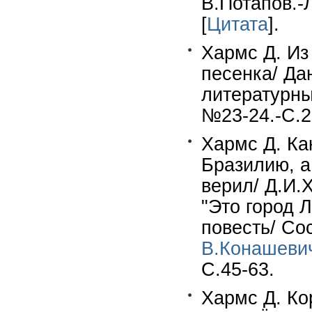
В.Потапов.-Л
[
Цитата
].
Хармс Д. Из
песенка/ Да
литературны
№23-24.-С.2
Хармс Д. Ка
Бразилию, а
верил/ Д.И.
"Это город Л
повесть/ Со
В.Конашеви
С.45-63.
Хармс Д. Ко