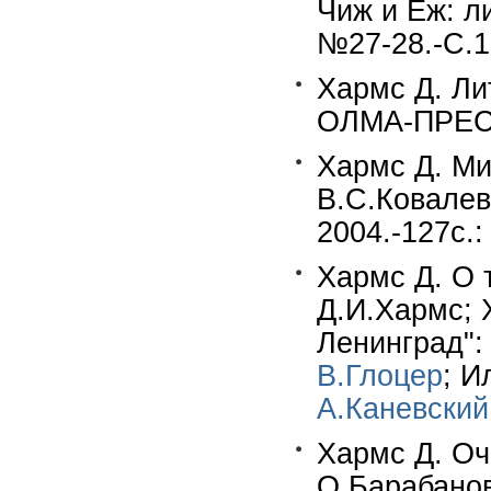
Чиж и Ёж: л
№27-28.-С.1
Хармс Д. Ли
ОЛМА-ПРЕСС,
Хармс Д. Ми
В.С.Ковалев
2004.-127c.:
Хармс Д. О 
Д.И.Хармс; 
Ленинград": 
В.Глоцер
; И
А.Каневский
Хармс Д. Оч
О.Барабанов