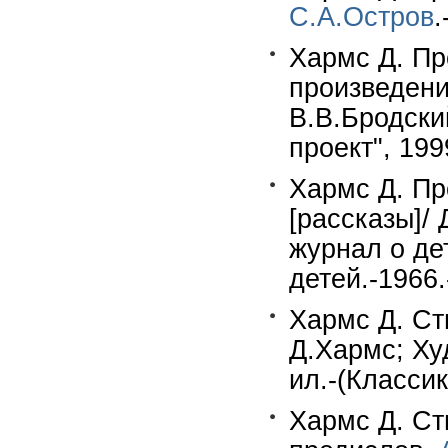
С.А.Остров
.
Хармс Д. Пр
произведени
В.В.Бродски
проект", 199
Хармс Д. Пр
[рассказы]/
журнал о де
детей.-1966.
Хармс Д. Ст
Д.Хармс; Худ
ил.-(Классик
Хармс Д. Ст