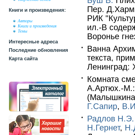
Буш В.
Плих 
Пер. Д.Хар
Книги и произведения:
РИК "Культу
Авторы
ил.-В содер
Книги и произведения
Темы
Воронье гне
Интересные адреса
Ванна Архиме
Последние обновления
текста, при
Карта сайта
Ленинград: Х
Комната сме
А.Артюх.-М.:
(Малышкина 
Г.Сапир
,
В.
Радлов Н.Э.
Н.Гернет
,
Н.