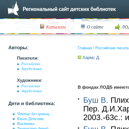
Каталоги
О сайте
ЛО
Авторы:
Главная
/
Российские писате
Хармс Д.
Писатели:
Российские
Зарубежные
Художники:
Российские
В фондах ЛОДБ имеютс
Зарубежные
Буш В.
Плих 
Дети и библиотека:
Пер. Д.И.Ха
Чтение без границ
2003.-63с.: 
Книги Детства
Выставки
Творчество детей