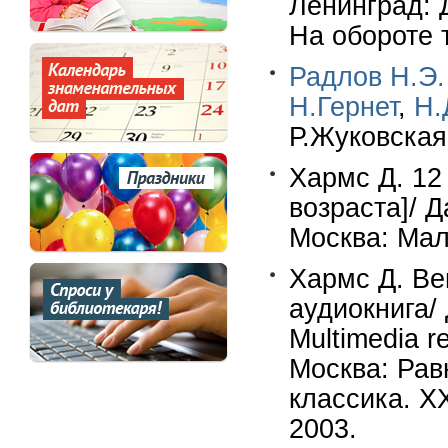
Ленинград: Д
На обороте т
Радлов Н.Э.
Н.Гернет
,
Н.
Р.Жуковская.
Хармс Д. 12 
возраста]/ 
Москва: Малы
Хармс Д. Ве
аудиокнига/
Multimedia re
Москва: Рав
классика. XX
2003.