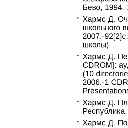
Бево, 1994.-1
Хармс Д. Оч
школьного в
2007.-92[2]
школы).
Хармс Д. Пей
CDROM]: ауд
(10 director
2006.-1 CDR
Presentations
Хармс Д. Пл
Республика, 
Хармс Д. По