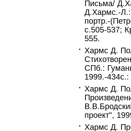
Письма/ Д.Х
Д.Хармс.-Л.:
портр.-(Петр
с.505-537; К
555.
Хармс Д. По
Стихотворен
СПб.: Гумани
1999.-434c.:
Хармс Д. По
Произведени
В.В.Бродски
проект", 199
Хармс Д. Пр