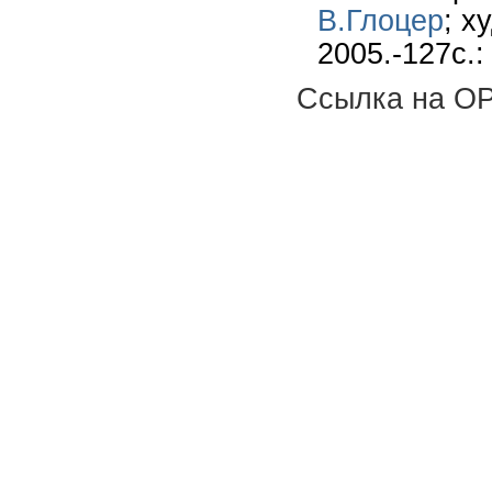
В.Глоцер
; х
2005.-127с.:
Ссылка на OP