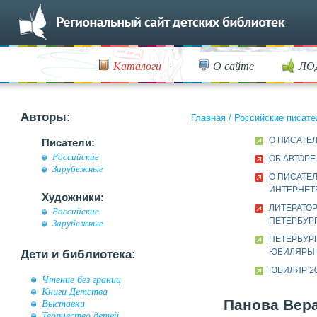
Каталоги
О сайте
ЛО
Авторы:
Главная
/
Российские писате
О ПИСАТЕ
Писатели:
Российские
ОБ АВТОРЕ
Зарубежные
О ПИСАТЕЛ
ИНТЕРНЕТ
Художники:
ЛИТЕРАТОР
Российские
ПЕТЕРБУРГ
Зарубежные
ПЕТЕРБУР
ЮБИЛЯРЫ
Дети и библиотека:
ЮБИЛЯР 20
Чтение без границ
Книги Детства
Панова Вера
Выставки
Творчество детей