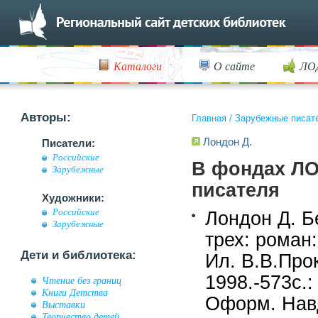
Каталоги
О сайте
ЛО
Авторы:
Главная
/
Зарубежные писат
Лондон Д.
Писатели:
Российские
В фондах ЛО
Зарубежные
писателя
Художники:
Российские
Лондон Д. Б
Зарубежные
трех: роман:
Дети и библиотека:
Ил. В.В.Прок
1998.-573c.
Чтение без границ
Книги Детства
Оформ. Навд
Выставки
Творчество детей