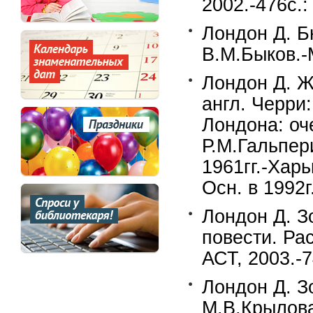
2002.-476c.
Лондон Д. Б
В.М.Быков.-М
Лондон Д. Ж
англ. Черри:
Лондона: оче
Р.М.Гальпери
1961гг.-Харь
Осн. в 1992г
Лондон Д. З
повести. Рас
АСТ, 2003.-
Лондон Д. З
М.В.Крылова