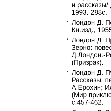
и рассказы/
1993.-288c.
Лондон Д. П
Кн.изд., 195
Лондон Д. П
Зерно: повес
Д.Лондон.-Р
(Призрак).
Лондон Д. П
Рассказы: пе
А.Ерохин; И
(Мир приклю
с.457-462.