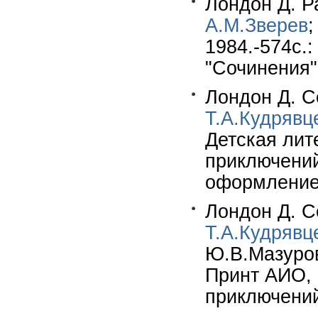
Лондон Д. Ра
А.М.Зверев
;
1984.-574c.: 
"Сочинения"
Лондон Д. С
Т.А.Кудрявц
Детская лите
приключений
оформление
Лондон Д. С
Т.А.Кудрявц
Ю.В.Мазуров.
Принт АИО, 
приключений