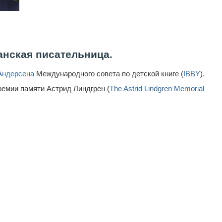
анская писательница.
Андерсена
Международного совета по детской книге (
IBBY
).
емии памяти Астрид Линдгрен (
The Astrid Lindgren Memorial