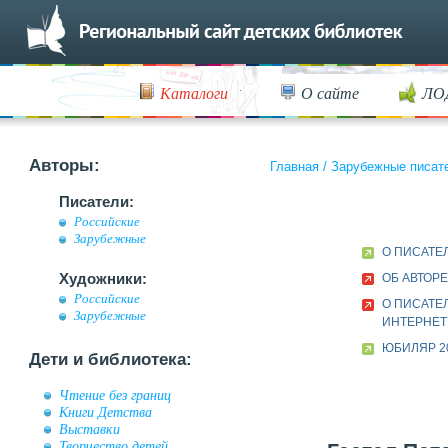
Каталоги
О сайте
ЛО
Авторы:
Главная
/
Зарубежные писат
Писатели:
Российские
Зарубежные
О ПИСАТЕ
Художники:
ОБ АВТОРЕ
Российские
О ПИСАТЕЛ
Зарубежные
ИНТЕРНЕТ
ЮБИЛЯР 2
Дети и библиотека:
Чтение без границ
Книги Детства
Выставки
Творчество детей