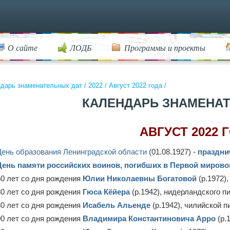
О сайте
ЛОДБ
Программы и проекты
дарь знаменательных дат
/
2022
/
Август 2022 года
/
КАЛЕНДАРЬ ЗНАМЕНА
АВГУСТ 2022 
День образования Ленинградской области
(01.08.1927) -
праздни
День памяти российских воинов, погибших в Первой мировой
50 лет со дня рождения
Юлии Николаевны Богатовой
(р.1972)
80 лет со дня рождения
Гюса Кёйера
(р.1942), нидерландского п
80 лет со дня рождения
Исабель Альенде
(р.1942), чилийской 
90 лет со дня рождения
Владимира Константиновича Арро
(р.