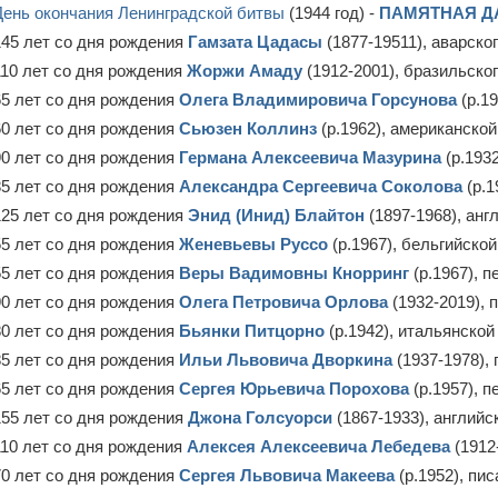
День окончания Ленинградской битвы
(1944 год) -
ПАМЯТНАЯ ДА
145 лет со дня рождения
Гамзата Цадасы
(1877-19511), аварско
110 лет со дня рождения
Жоржи Амаду
(1912-2001), бразильско
65 лет со дня рождения
Олега Владимировича Горсунова
(р.19
60 лет со дня рождения
Сьюзен Коллинз
(р.1962), американско
90 лет со дня рождения
Германа Алексеевича Мазурина
(р.193
85 лет со дня рождения
Александра Сергеевича Соколова
(р.1
125 лет со дня рождения
Энид (Инид) Блайтон
(1897-1968), ан
55 лет со дня рождения
Женевьевы Руссо
(р.1967), бельгийско
55 лет со дня рождения
Веры Вадимовны Кнорринг
(р.1967), 
90 лет со дня рождения
Олега Петровича Орлова
(1932-2019), 
80 лет со дня рождения
Бьянки Питцорно
(р.1942), итальянско
85 лет со дня рождения
Ильи Львовича Дворкина
(1937-1978),
65 лет со дня рождения
Сергея Юрьевича Порохова
(р.1957), 
155 лет со дня рождения
Джона Голсуорси
(1867-1933), английс
110 лет со дня рождения
Алексея Алексеевича Лебедева
(1912
70 лет со дня рождения
Сергея Львовича Макеева
(р.1952), пи