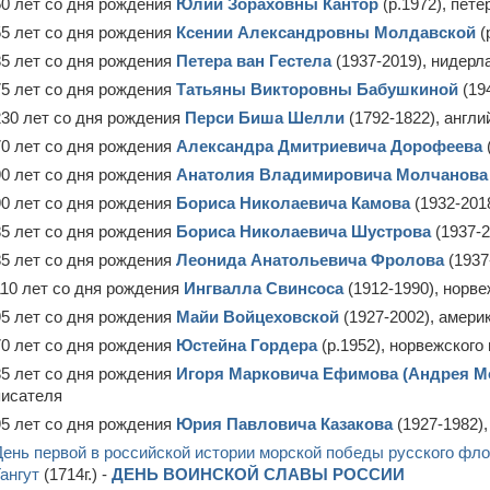
50 лет со дня рождения
Юлии Зораховны Кантор
(р.1972), пете
55 лет со дня рождения
Ксении Александровны Молдавской
(
85 лет со дня рождения
Петера ван Гестела
(1937-2019), нидерл
75 лет со дня рождения
Татьяны Викторовны Бабушкиной
(194
230 лет со дня рождения
Перси Биша Шелли
(1792-1822), англи
70 лет со дня рождения
Александра Дмитриевича Дорофеева
90 лет со дня рождения
Анатолия Владимировича Молчанова
90 лет со дня рождения
Бориса Николаевича Камова
(1932-201
85 лет со дня рождения
Бориса Николаевича Шустрова
(1937-2
85 лет со дня рождения
Леонида Анатольевича Фролова
(1937
110 лет со дня рождения
Ингвалла Свинсоса
(1912-1990), норве
95 лет со дня рождения
Майи Войцеховской
(1927-2002), амери
70 лет со дня рождения
Юстейна Гордера
(р.1952), норвежского
85 лет со дня рождения
Игоря Марковича Ефимова (Андрея Мо
писателя
95 лет со дня рождения
Юрия Павловича Казакова
(1927-1982),
День первой в российской истории морской победы русского фл
Гангут
(1714г.) -
ДЕНЬ ВОИНСКОЙ СЛАВЫ РОССИИ