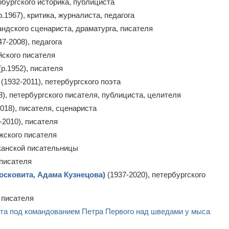
рбургского историка, публициста
р.1967), критика, журналиста, педагога
андского сценариста, драматурга, писателя
7-2008), педагога
йского писателя
(р.1952), писателя
(1932-2011), петербургского поэта
8), петербургского писателя, публициста, целителя
018), писателя, сценариста
-2010), писателя
жского писателя
канской писательницы
 писателя
сковита, Адама Кузнецова)
(1937-2020), петербургского
 писателя
ота под командованием Петра Первого над шведами у мыса