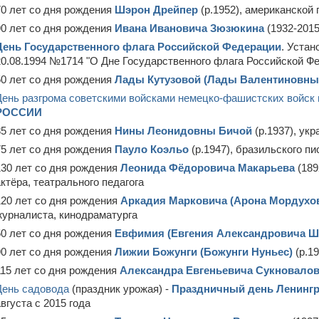
70 лет со дня рождения
Шэрон Дрейпер
(р.1952), американской
90 лет со дня рождения
Ивана Ивановича Зюзюкина
(1932-2015
День Государственного флага Российской Федерации
. Уста
20.08.1994 №1714 "О Дне Государственного флага Российской Ф
50 лет со дня рождения
Лады Кутузовой (Лады Валентиновны
День разгрома советскими войсками немецко-фашистских войск 
РОССИИ
85 лет со дня рождения
Нины Леонидовны Бичой
(р.1937), ук
75 лет со дня рождения
Пауло Коэльо
(р.1947), бразильского п
130 лет со дня рождения
Леонида Фёдоровича Макарьева
(189
актёра, театрального педагога
120 лет со дня рождения
Аркадия Марковича (Арона Мордухо
журналиста, кинодраматурга
50 лет со дня рождения
Евфимия (Евгения Александровича Ш
90 лет со дня рождения
Лижии Божунги (Божунги Нуньес)
(р.1
115 лет со дня рождения
Александра Евгеньевича Сукновало
День садовода
(праздник урожая) -
Праздничный день Ленингр
августа с 2015 года