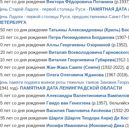
85 лет со дня рождения
Виктора Фёдоровича Потанина
(р.1937
День Старой Ладоги - первой столицы Руси
-
ПАМЯТНАЯ ДАТА
День Ладоги - первой столицы Руси, предшественника Санкт-Пете
ПЕТЕРБУРГА
150 лет со дня рождения
Татьяны Александровны (Криль) Бо
115 лет со дня рождения
Петра Леонидовича Богданова
(1907-
70 лет со дня рождения
Аллы Георгиевны Озорниной
(р.1952),
120 лет со дня рождения
Виталия Всеволодовича Гарновског
110 лет со дня рождения
Виталия Георгиевича Губарева
(1912-
90 лет со дня рождения
Жан-Жака Сампе (Семпе)
(1932-2022), 
55 лет со дня рождения
Олега Олеговича Жданова
(1967-2018)
День памяти подвига воинов роты тяжелых танков Зиновия Георг
1941 год)-
ПАМЯТНАЯ ДАТА ЛЕНИНГРАДСКОЙ ОБЛАСТИ
85 лет со дня рождения
Александра Валентиновича Вампилов
65 лет со дня рождения
Гвидо ван Генехтена
(р.1957), бельгийс
90 лет со дня рождения
Василия Павловича Аксёнова
(1932-20
195 лет со дня рождения
Шарля (Шарля Теодора Анри) Де Кос
90 лет со дня рождения
Иосифа Ивановича (Ионовича) Дика
(1