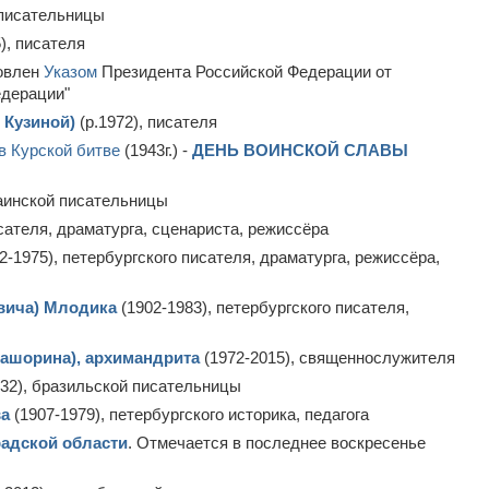
 писательницы
), писателя
новлен
Указом
Президента Российской Федерации от
едерации"
 Кузиной)
(р.1972), писателя
в Курской битве
(1943г.) -
ДЕНЬ ВОИНСКОЙ СЛАВЫ
раинской писательницы
исателя, драматурга, сценариста, режиссёра
2-1975), петербургского писателя, драматурга, режиссёра,
вича) Млодика
(1902-1983), петербургского писателя,
ашорина), архимандрита
(1972-2015), священнослужителя
932), бразильской писательницы
ва
(1907-1979), петербургского историка, педагога
адской области
. Отмечается в последнее воскресенье