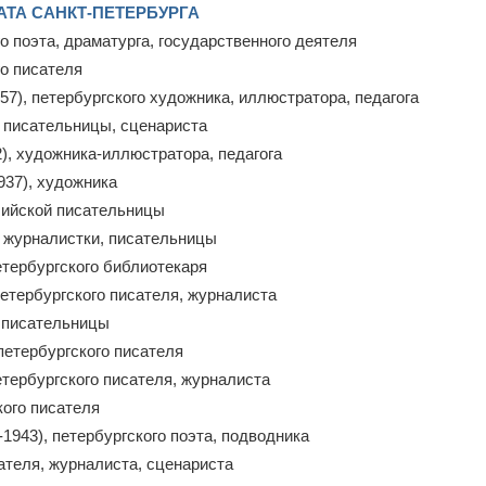
ТА САНКТ-ПЕТЕРБУРГА
го поэта, драматурга, государственного деятеля
го писателя
57), петербургского художника, иллюстратора, педагога
й писательницы, сценариста
2), художника-иллюстратора, педагога
937), художника
глийской писательницы
й журналистки, писательницы
петербургского библиотекаря
петербургского писателя, журналиста
й писательницы
 петербургского писателя
петербургского писателя, журналиста
кого писателя
-1943), петербургского поэта, подводника
сателя, журналиста, сценариста