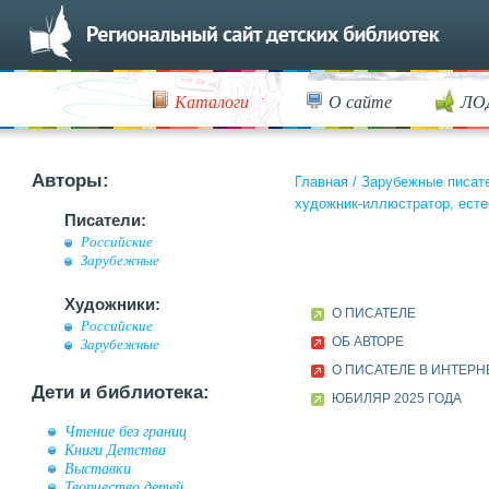
Каталоги
О сайте
ЛО
Авторы:
Главная
/
Зарубежные писат
художник-иллюстратор, есте
Писатели:
Российские
Зарубежные
Художники:
О ПИСАТЕЛЕ
Российские
ОБ АВТОРЕ
Зарубежные
О ПИСАТЕЛЕ В ИНТЕРН
Дети и библиотека:
ЮБИЛЯР 2025 ГОДА
Чтение без границ
Книги Детства
Выставки
Творчество детей