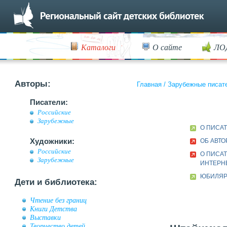
Каталоги
О сайте
ЛО
Авторы:
Главная
/
Зарубежные писат
Писатели:
Российские
Зарубежные
О ПИСА
Художники:
ОБ АВТО
Российские
О ПИСАТ
Зарубежные
ИНТЕРН
ЮБИЛЯР 
Дети и библиотека:
Чтение без границ
Книги Детства
Выставки
Творчество детей