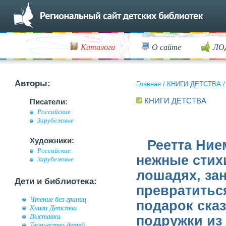
Каталоги
О сайте
ЛО
Авторы:
Главная
/
КНИГИ ДЕТСТВА
КНИГИ ДЕТСТВА
Писатели:
Российские
Зарубежные
Художники:
Реетта Ние
Российские
нежные стихи
Зарубежные
лошадях, за
Дети и библиотека:
превратитьс
Чтение без границ
подарок ска
Книги Детства
Выставки
подружки из
Творчество детей