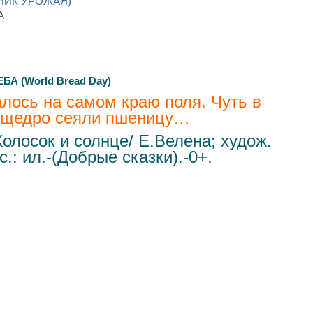
НИК УРОЖАЯ)
А
А (World Bread Day)
лось на самом краю поля. Чуть в
м щедро сеяли пшеницу…
олосок и солнце/ Е.Велена; худож.
.: ил.-(Добрые сказки).-0+.