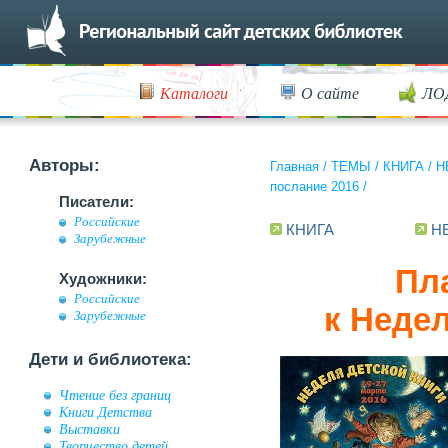
Каталоги
О сайте
ЛО
Авторы:
Главная
/
ТЕМЫ
/
КНИГА
/
Н
послание 2016
/
Писатели:
Российские
КНИГА
Н
Зарубежные
Пла
Художники:
Российские
к Неде
Зарубежные
Дети и библиотека:
Чтение без границ
Книги Детства
Выставки
Творчество детей