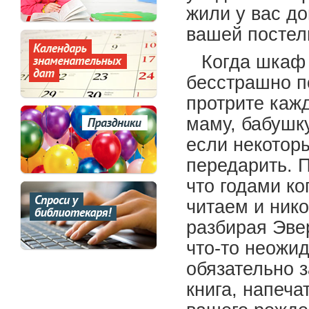
жили у вас д
вашей постель
Когда шкаф 
бесстрашно по
протрите кажд
маму, бабушку
если некоторы
передарить. П
что годами к
читаем и нико
разбирая Эве
что-то неожид
обязательно з
книга, напеча