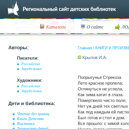
Каталоги
О сайте
ЛО
Авторы:
Главная
/
КНИГИ И ПРОИЗВ
Крылов И.А.
Писатели:
Российские
Зарубежные
Попрыгунья Стрекоза
Художники:
Лето красное пропела;
Российские
Оглянуться не успела,
Зарубежные
Как зима катит в глаза.
Помертвело чисто поле;
Дети и библиотека:
Нет уж дней тех светлых
Как под каждым ей листк
Чтение без границ
Был готов и стол и дом.
Книги Детства
Все прошло: с зимой хол
Выставки
Творчество детей