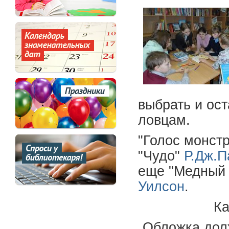
выбрать и ост
ловцам.
"Голос монст
"Чудо"
Р.Дж.П
еще "Медный
Уилсон
.
Ка
Обложка долж