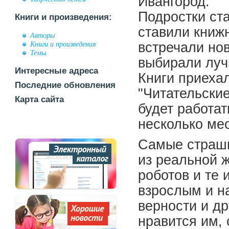
Ивангород.
Подростки ста
Книги и произведения:
ставили книж
Авторы
Книги и произведения
встречали нов
Темы
выбирали луч
Интересные адреса
Книги приеха
Последние обновления
"Читательски
Карта сайта
будет работа
несколько ме
Самые страшн
из реальной 
роботов и те 
взрослым и н
верности и др
нравится им,