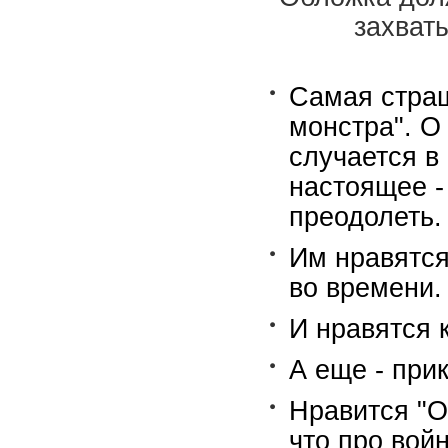
захват
Самая страш
монстра". О
случается в
настоящее -
преодолеть.
Им нравятся
во времени.
И нравятся 
А еще - при
Нравится "
что про войн