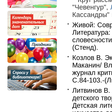
"Чевенгур",
Кассандры" 
Живой: Сов
Литература:
словесности.
(Стенд).
Козлов В. Э
Маканин/ Вл
журнал крит
С.84-103.-(
Литвинов В.
детского тв
Детская лит