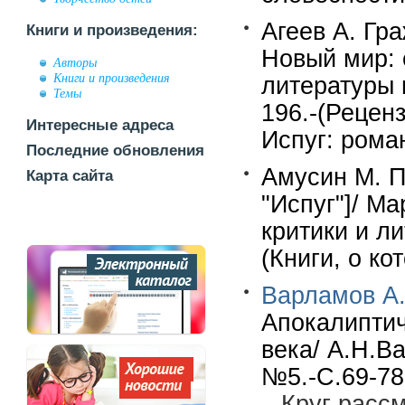
Агеев А. Гр
Книги и произведения:
Новый мир:
Авторы
Книги и произведения
литературы 
Темы
196.-(Реценз
Интересные адреса
Испуг: роман
Последние обновления
Амусин М. П
Карта сайта
"Испуг"]/ М
критики и л
(Книги, о ко
Варламов А
Апокалиптич
века/ А.Н.
№5.-С.69-78
Круг расс