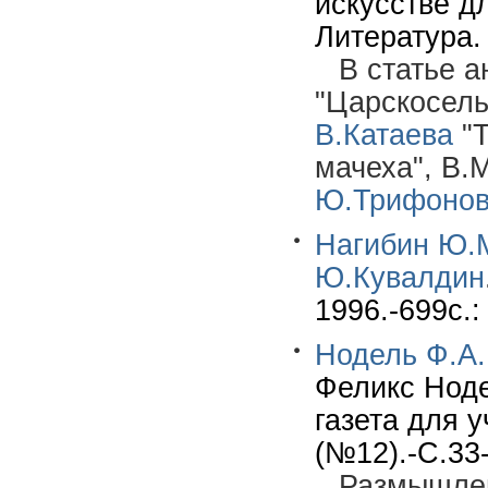
искусстве д
Литература.
В статье 
"Царскосель
В.Катаева
"Т
мачеха", В.
Ю.Трифоно
Нагибин Ю.
Ю.Кувалдин
1996.-699c.:
Нодель Ф.А.
Феликс Ноде
газета для 
(№12).-С.33-
Размышлен