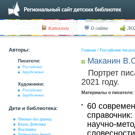
Каталоги
О сайте
ЛО
Авторы:
Главная
/
Российские писате
Маканин В.С
Писатели:
Российские
Портрет пис
Зарубежные
2021 году.
Художники:
Российские
Материалы о писателе:
Зарубежные
60 современ
Дети и библиотека:
справочник: 
Чтение без границ
научно-мето
Книги Детства
Выставки
словесности
Творчество детей