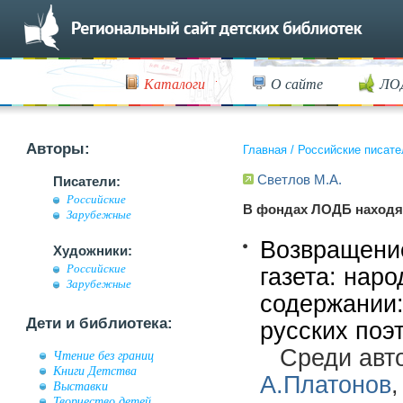
Каталоги
О сайте
ЛО
Авторы:
Главная
/
Российские писате
Светлов М.А.
Писатели:
Российские
В фондах ЛОДБ находя
Зарубежные
Возвращение
Художники:
Российские
газета: нар
Зарубежные
содержании:
Дети и библиотека:
русских поэ
Среди авт
Чтение без границ
Книги Детства
А.Платонов
Выставки
Творчество детей