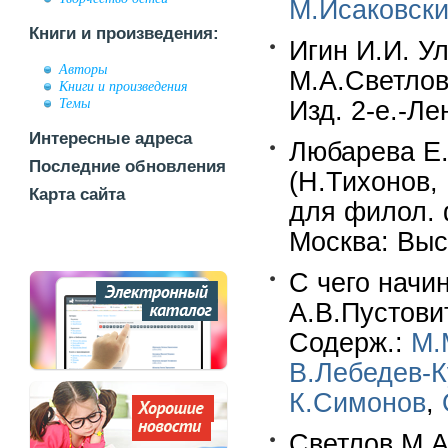
М.Исаковск
Книги и произведения:
Игин И.И. У
Авторы
М.А.Светлов
Книги и произведения
Темы
Изд. 2-е.-Ле
Интересные адреса
Любарева Е.
Последние обновления
(Н.Тихонов,
Карта сайта
для филол. ф
Москва: Вы
С чего начи
А.В.Пустовит
Содерж.:
М.
В.Лебедев-
К.Симонов
,
Светлов М.А