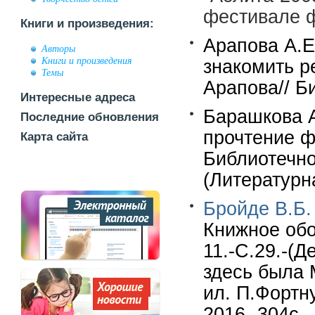
фестивале ф
Книги и произведения:
Арапова А.Е
Авторы
Книги и произведения
знакомить р
Темы
Арапова// Б
Интересные адреса
Барашкова А
Последние обновления
прочтение ф
Карта сайта
Библиотечно
(Литературна
Бройде В.Б.
Книжное обо
11.-С.29.-(Д
здесь была 
ил. П.Фортну
2016.-304с.