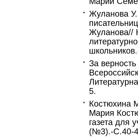
Марии Семё
Жуланова У.
писательни
Жуланова// 
литературно
школьников.
За верность
Всероссийск
Литературная
5.
Костюхина М
Мария Костю
газета для 
(№3).-С.40-4