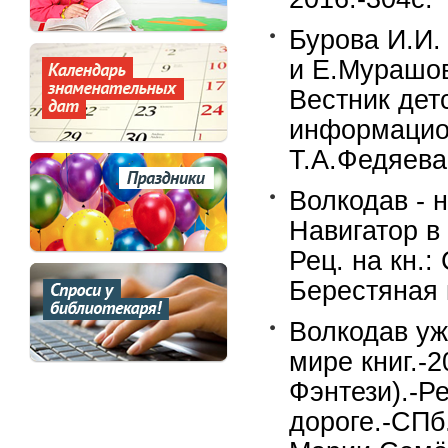
Бурова И.И
и Е.Мурашов
Вестник дет
информацион
Т.А.Федяева.
Волкодав - 
Навигатор в 
Рец. на кн.:
Берестяная к
Волкодав уж
мире книг.-
Фэнтези).-Р
дороге.-СПб.