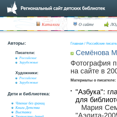
Каталоги
О сайте
ЛО
Авторы:
Главная
/
Российские писате
Семёнова М
Писатели:
Российские
Фотография п
Зарубежные
на сайте в 200
Художники:
Российские
Материалы о писателе:
Зарубежные
"Азбука": гл
Дети и библиотека:
для библиот
Чтение без границ
Мария Сем
Книги Детства
Выставки
"Аэлита-200
Творчество детей