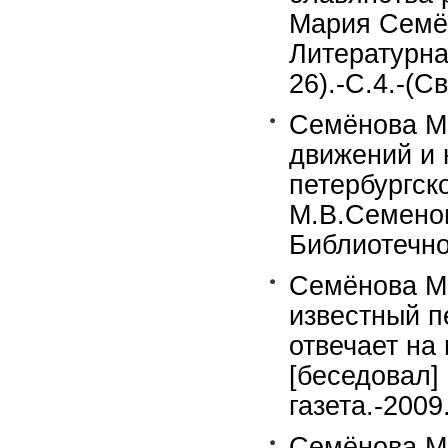
Мария Семён
Литературна
26).-С.4.-(С
Семёнова М
движений и 
петербургск
М.В.Семенов
Библиотечно
Семёнова М.
известный п
отвечает на
[беседовал]
газета.-2009
Семёнова М.