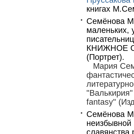
Пруссакова 
книгах М.Се
Семёнова М.
маленьких, 
писательниц
КНИЖНОЕ ОБ
(Портрет).
Мария Сем
фантастичес
литературно
"Валькирия"
fantasy" (Из
Семёнова М.
неизбывной 
славянства