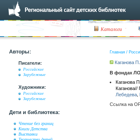
Каталоги
Авторы:
Главная
/
Росси
Каганова П
Писатели:
Российские
В фондах ЛО
Зарубежные
Каганова П
Художники:
Каганова//
Российские
Лебедева
,
Зарубежные
Ссылка на OP
Дети и библиотека:
Чтение без границ
Книги Детства
Выставки
Творчество детей