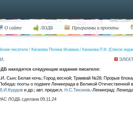
О сайте
ЛОДБ
Программы и проекты
йские писатели
/
Каганова Полина Исаевна
/
Каганова П.И. (Список изда
.И.
ЭЛЕК
ДБ находятся следующие издания писателя:
.И. Сын; Белая ночь; Город весной; Трамвай №28; Прорыв блока
 Победа: поэты о подвиге Ленинграда в Великой Отечественной в
В.И.Курдов
и др.; авт. предисл.
Н.С.Тихонов
.-Ленинград: Ленизда
AC ЛОДБ сделана 09.11.24