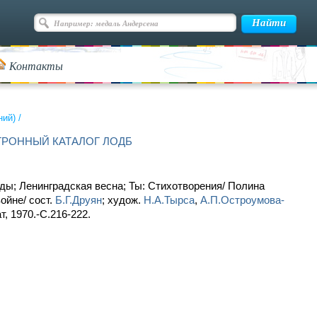
Контакты
ний)
/
ТРОННЫЙ КАТАЛОГ ЛОДБ
ды; Ленинградская весна; Ты: Стихотворения/ Полина
ойне/ сост.
Б.Г.Друян
; худож.
Н.А.Тырса
,
А.П.Остроумова-
т, 1970.-С.216-222.