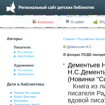
Каталоги
О сайте
ЛО
Авторы:
Главная
/
Российские писате
Дементьев Н.С.
Писатели:
Российские
В фондах ЛОДБ находя
Зарубежные
Дементьев Н
Художники:
Российские
Н.С.Дементь
Зарубежные
(Новинки "С
Дети и библиотека:
Книга из л
писателя Р
Чтение без границ
Книги Детства
вдовой писа
Выставки
Творчество детей