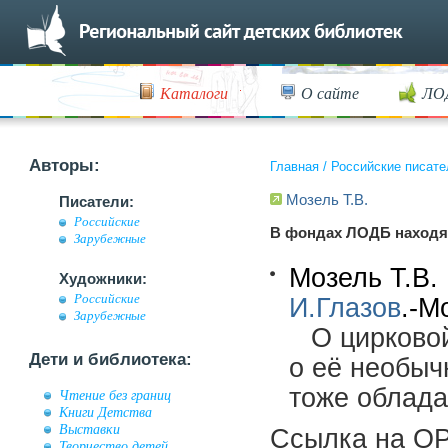
Каталоги
О сайте
ЛО
Авторы:
Главная
/
Российские писате
Мозель Т.В.
Писатели:
Российские
В фондах ЛОДБ находя
Зарубежные
Мозель Т.В.
Художники:
Российские
И.Глазов
.-М
Зарубежные
О цирковой
Дети и библиотека:
о её необыч
тоже облада
Чтение без границ
Книги Детства
Выставки
Ссылка на OP
Творчество детей