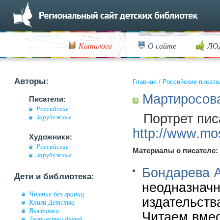
Каталоги
О сайте
ЛО
Авторы:
Главная
/
Российские писате
Мартиросов
Писатели:
Российские
Портрет пис
Зарубежные
http://www.mos
Художники:
Российские
Материалы о писателе:
Зарубежные
Бондарева А
Дети и библиотека:
неодназначн
Чтение без границ
издательств
Книги Детства
Выставки
Читаем вмест
Творчество детей