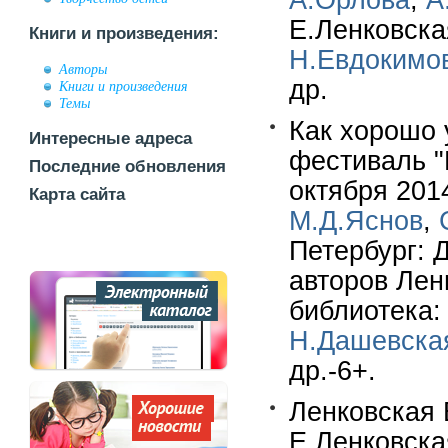
А.Орлова
,
А
Е.Ленковск
Книги и произведения:
Н.Евдокимо
Авторы
др.
Книги и произведения
Темы
Как хорошо 
Интересные адреса
фестиваль "
Последние обновления
октября 2014
Карта сайта
М.Д.Яснов
,
Петербург: Д
авторов Лен
библиотека:
Н.Дашевска
др.-6+.
Ленковская 
Е.Ленковска