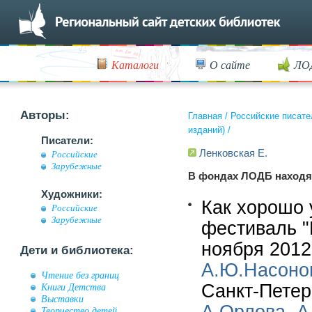
Каталоги
О сайте
ЛО
Авторы:
Главная
/
Российские писате
изданий)
/
Писатели:
Ленковская Е.
Российские
Зарубежные
В фондах ЛОДБ находя
Художники:
Как хорошо 
Российские
Зарубежные
фестиваль "
ноября 2012 
Дети и библиотека:
А.Ю.Насоно
Чтение без границ
Санкт-Петерб
Книги Детства
Выставки
Творчество детей