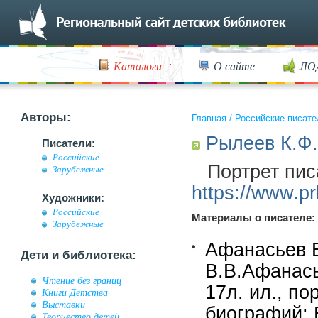
Каталоги
О сайте
ЛО
Авторы:
Главная
/
Российские писате
Рылеев К.Ф.
Писатели:
Российские
Портрет пис
Зарубежные
https://www.prl
Художники:
Российские
Материалы о писателе:
Зарубежные
Афанасьев В
Дети и библиотека:
В.В.Афанась
Чтение без границ
17л. ил., п
Книги Детства
Выставки
биографий; В
Творчество детей