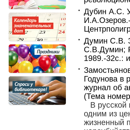
Дубин А.С. 
И.А.Озеров.
Центрполигр
Думин С.В. 
С.В.Думин; 
1989.-32с.:
Замостьянов
Годунова в р
журнал об а
(Тема номер
В русской 
одним из це
жизненный п