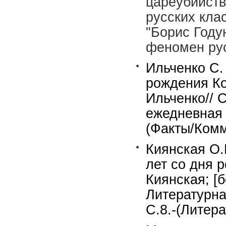
цареубийств
русских кла
"Борис Году
феномен рус
Ильченко С. 
рождения К
Ильченко// 
ежедневная г
(Факты/Комм
Киянская О.
лет со дня 
Киянская; [
Литературная
С.8.-(Литер