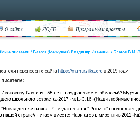
О сайте
ЛОДБ
Программы и проекты
йские писатели
/
Благов (Меркушев) Владимир Иванович
/
Благов В.И. 
исателя перенесен с сайта
https://m.murzilka.org
в 2019 году.
 писателе:
Ивановичу Благову - 55 лет!: поздравляем с юбилеем!// Мурз
шего школьного возраста.-2017.-№1.-С.16.-(Наши любимые писа
 "Новая детская книга - 2": издательство" Росмэн" продолжает
в нашей стране// Читаем вместе: Навигатор в мире книг.-2011.-№