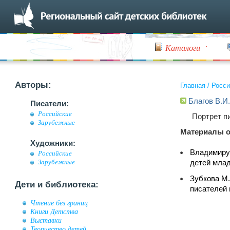
Каталоги
Авторы:
Главная
/
Росси
Благов В.И.
Писатели:
Российские
Портрет п
Зарубежные
Материалы о
Художники:
Владимиру 
Российские
детей млад
Зарубежные
Зубкова М.
Дети и библиотека:
писателей 
Чтение без границ
Книги Детства
Выставки
Творчество детей