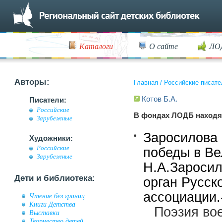
Каталоги
О сайте
ЛО
Авторы:
Главная
/
Российские писате
Котов Б.А.
Писатели:
Российские
В фондах ЛОДБ находя
Зарубежные
Заросилова 
Художники:
Российские
победы в Ве
Зарубежные
Н.А.Заросил
Дети и библиотека:
орган Русск
ассоциации.
Чтение без границ
Книги Детства
Поэзия во
Выставки
Творчество детей