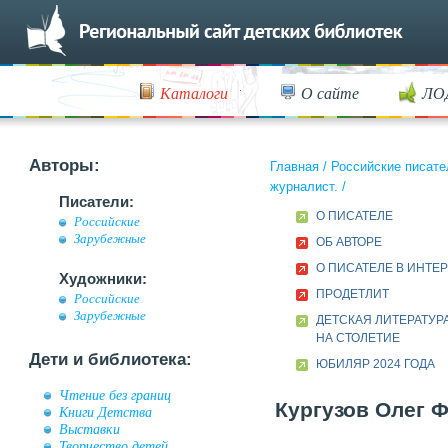
Каталоги
О сайте
ЛО
Авторы:
Главная
/
Российские писате
журналист.
/
Писатели:
О ПИСАТЕЛЕ
Российские
Зарубежные
ОБ АВТОРЕ
О ПИСАТЕЛЕ В ИНТЕ
Художники:
ПРОДЕТЛИТ
Российские
Зарубежные
ДЕТСКАЯ ЛИТЕРАТУРА
НА СТОЛЕТИЕ
Дети и библиотека:
ЮБИЛЯР 2024 ГОДА
Чтение без границ
Кургузов Олег Ф
Книги Детства
Выставки
Творчество детей