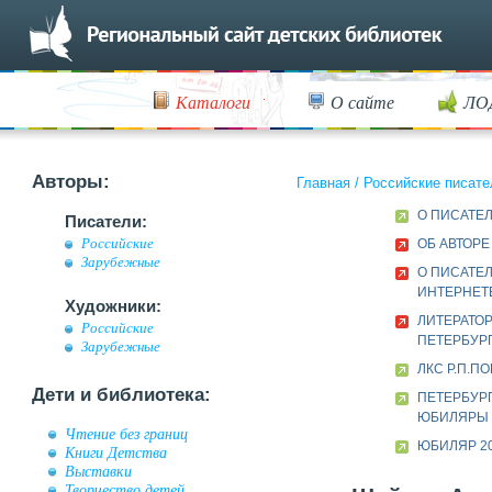
Каталоги
О сайте
ЛО
Авторы:
Главная
/
Российские писате
О ПИСАТЕ
Писатели:
Российские
ОБ АВТОРЕ
Зарубежные
О ПИСАТЕЛ
ИНТЕРНЕТ
Художники:
ЛИТЕРАТОР
Российские
ПЕТЕРБУРГ
Зарубежные
ЛКС Р.П.П
Дети и библиотека:
ПЕТЕРБУР
ЮБИЛЯРЫ
Чтение без границ
ЮБИЛЯР 20
Книги Детства
Выставки
Творчество детей