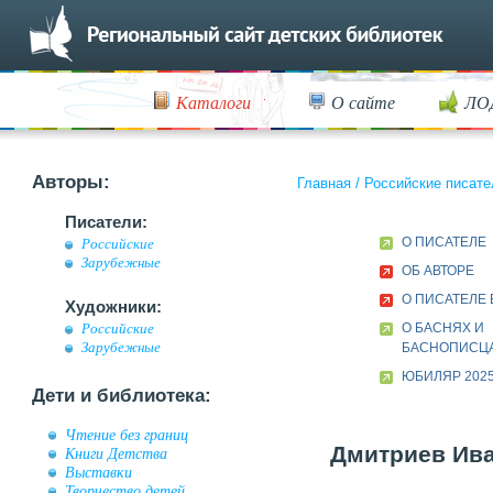
Каталоги
О сайте
ЛО
Авторы:
Главная
/
Российские писате
Писатели:
О ПИСАТЕЛЕ
Российские
Зарубежные
ОБ АВТОРЕ
О ПИСАТЕЛЕ 
Художники:
О БАСНЯХ И
Российские
Зарубежные
БАСНОПИСЦ
ЮБИЛЯР 2025
Дети и библиотека:
Чтение без границ
Дмитриев Ива
Книги Детства
Выставки
Творчество детей