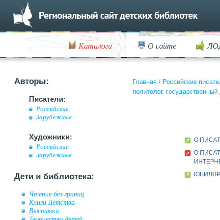
Каталоги
О сайте
ЛО
Авторы:
Главная
/
Российские писате
политолог, государственный
Писатели:
Российские
Зарубежные
Художники:
О ПИСА
Российские
О ПИСАТ
Зарубежные
ИНТЕРН
ЮБИЛЯР 
Дети и библиотека:
Чтение без границ
Книги Детства
Выставки
Творчество детей