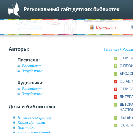
Каталоги
Авторы:
Главная
/
Росси
О ПИС
Писатели:
Российские
О ПРО
Зарубежные
БРОДСК
ОБ АВТ
Художники:
Российские
О ПИСА
Зарубежные
ЛИТЕРА
ДЕТСКА
Дети и библиотека:
НАСТОЯ
Чтение без границ
ПЕТЕР
Книги Детства
ЮБИЛЯР
Выставки
Творчество детей