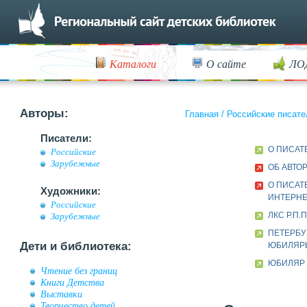
Каталоги
О сайте
ЛО
Авторы:
Главная
/
Российские писате
Писатели:
О ПИСАТ
Российские
Зарубежные
ОБ АВТО
О ПИСАТ
Художники:
ИНТЕРН
Российские
ЛКС Р.П
Зарубежные
ПЕТЕРБУ
Дети и библиотека:
ЮБИЛЯР
ЮБИЛЯР 
Чтение без границ
Книги Детства
Выставки
Творчество детей